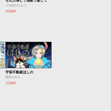
ぜんぶ壊して地獄で愛して
くわばらたもつ
4話無料
宇宙不動産ほしの
稲井カオル
7話無料