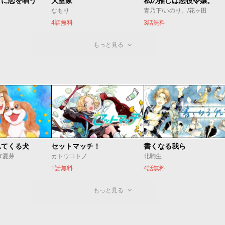
うに恋を唄う
大室家
私の推しは悪役令嬢。
なもり
青乃下/いのり。/花ヶ田
4話無料
3話無料
もっと見る
れてくる犬
セットマッチ！
書くなる我ら
ぎ夏芽
カトウコトノ
北駒生
1話無料
4話無料
もっと見る