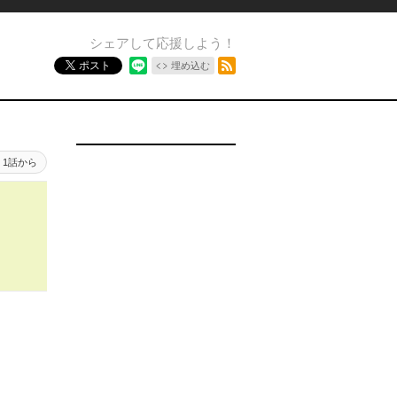
シェアして応援しよう！
RSSフィード
ポスト
埋め込む
1話から