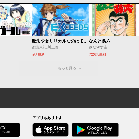
魔法少女リリカルなのは EXCEEDS
なんと孫六
都築真紀/川上修一
さだやす圭
5話無料
232話無料
もっと見る
アプリもあります
YS
s_team