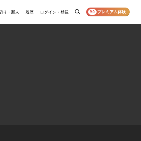
プレミアム体験
切り・新人
履歴
ログイン・登録
検
¥0
索