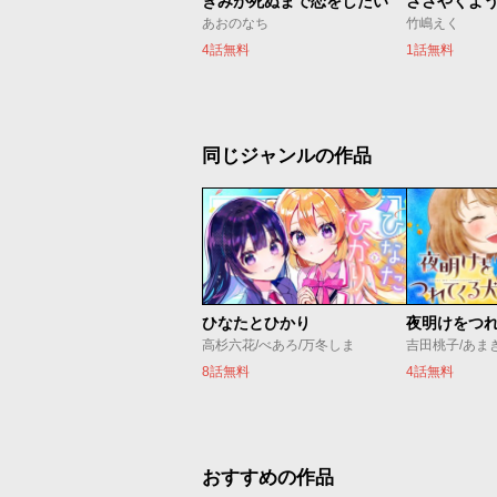
きみが死ぬまで恋をしたい
ささやくよ
あおのなち
竹嶋えく
4話無料
1話無料
同じジャンルの作品
ひなたとひかり
夜明けをつ
高杉六花/べあろ/万冬しま
吉田桃子/あま
8話無料
4話無料
おすすめの作品