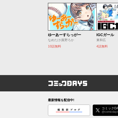
ゆーあーすらっがー
IGCガール
なめたけ/真野ろか
東和広
10話無料
4話無料
コミックDAYS
最新情報を配信中!
編集部ブログ
コミックDA
@comicday