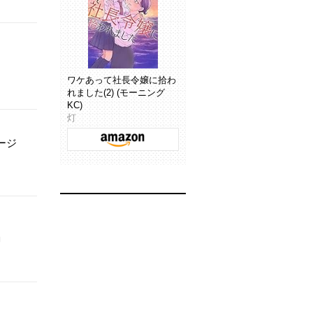
ワケあって社長令嬢に拾わ
れました(2) (モーニング
KC)
灯
ージ
」