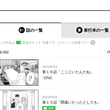
話の一覧
単行本
の一覧
この作品は
作品チケット
対象です（ログインが必要です）
全18話
2022/05/18
第１６話「ここにいたんだね」
105
pt
2022/05/04
第１５話「間違いだったとしても」
無料