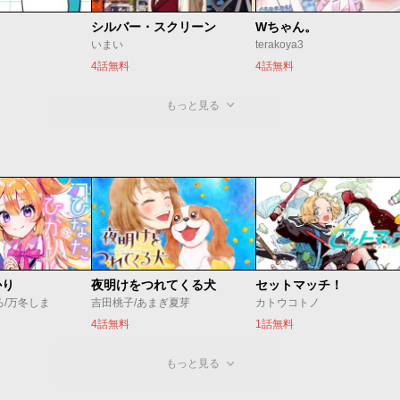
シルバー・スクリーン
Wちゃん。
いまい
terakoya3
4話無料
4話無料
もっと見る
かり
夜明けをつれてくる犬
セットマッチ！
ろ/万冬しま
吉田桃子/あまぎ夏芽
カトウコトノ
4話無料
1話無料
もっと見る