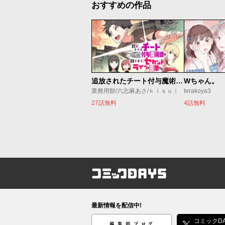
おすすめの作品
追放されたチート付与魔術師は気ままなセカンドライフを謳歌する。 ～俺は武器だけじゃなく、あらゆるものに『強化ポイント』を付与できるし、俺の意思でいつでも効果を解除できるけど、残った人たち大丈夫？～
Wちゃん。
業務用餅/六志麻あさ/ｋｉｓｕｉ
terakoya3
27話無料
4話無料
コミックDAYS
最新情報を配信中!
編集部ブログ
コミックDA