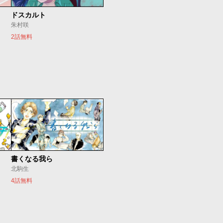
ドスカルト
朱村咲
2話無料
書くなる我ら
北駒生
4話無料