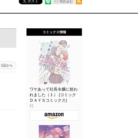
ポスト
埋め込む
コミックス情報
1話から
ワケあって社長令嬢に拾わ
れました（１） (コミック
ＤＡＹＳコミックス)
灯