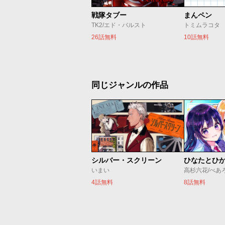
戦隊タブー
まんペン
TK2/エド・バルスト
トミムラコタ
26話無料
10話無料
同じジャンルの作品
シルバー・スクリーン
ひなたとひ
いまい
高杉六花/べあ
4話無料
8話無料