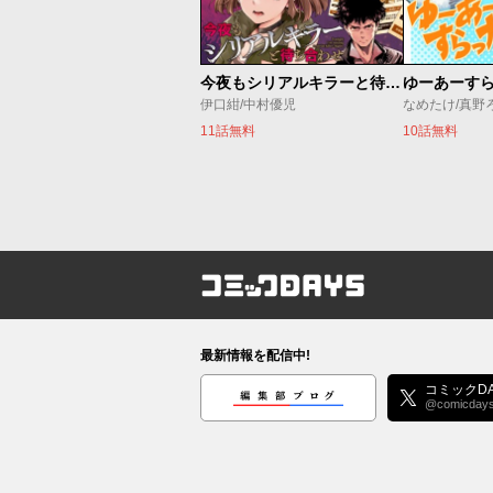
今夜もシリアルキラーと待ち合わせ
ゆーあーす
伊口紺/中村優児
なめたけ/真野
11話無料
10話無料
コミックDAYS
最新情報を配信中!
編集部ブログ
コミックDA
@comicday