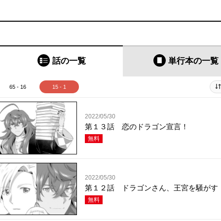
話の一覧
単行本
の一覧
65 - 16
15 - 1
2022/05/30
第１３話 恋のドラゴン宣言！
無料
2022/05/30
第１２話 ドラゴンさん、王宮を騒がす
無料