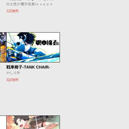
白土悠介/鬱沢色素/ｐｕｐｐｓ
1話無料
戦車椅子-TANK CHAIR-
やしろ学
3話無料