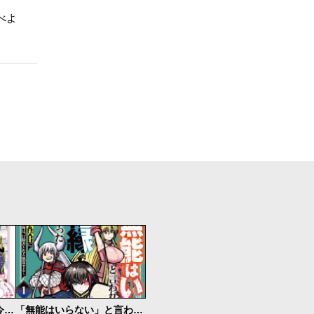
べよ
話が違うと言われても、今更もう知りませんよ ～婚約破棄された公爵令嬢は第七王子に溺愛される～
「無能はいらない」と言われたから絶縁してやった ～最強の四天王に育てられた俺は、冒険者となり無双する～