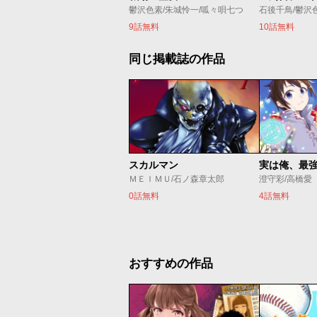
鬱沢色素/朱城怜一/呱々唄七つ
石後千鳥/鬱沢
9話無料
10話無料
同じ掲載誌の作品
スカルマン
実は俺、最
ＭＥＩＭＵ/石ノ森章太郎
澄守彩/高橋愛
0話無料
4話無料
おすすめの作品