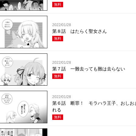
無料
2022/01/28
第８話 はたらく聖女さん
無料
2022/01/28
第７話 一難去っても難は去らない
無料
2022/01/28
第６話 断罪！ モラハラ王子、おしお
れる
無料