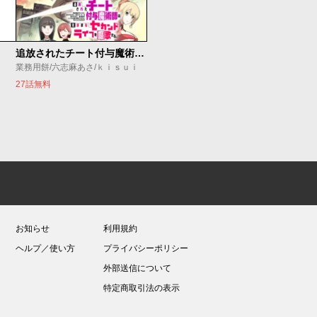
追放されたチート付与魔術師は気ままなセカンドライフを謳歌する。 ～俺は武器だけじゃなく、あらゆるものに『強化ポイント』を付与できるし、俺の意思でいつでも効果を解除できるけど、残った人たち大丈夫？～
業務用餅/六志麻あさ/ｋｉｓｕｉ
27話無料
お知らせ
利用規約
ヘルプ／使い方
プライバシーポリシー
外部送信について
特定商取引法の表示