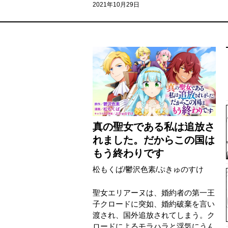
2021年10月29日
真の聖女である私は追放さ
れました。だからこの国は
もう終わりです
松もくば
/
鬱沢色素
/
ぷきゅのすけ
聖女エリアーヌは、婚約者の第一王
子クロードに突如、婚約破棄を言い
渡され、国外追放されてしまう。ク
ロードによるモラハラと浮気にうん