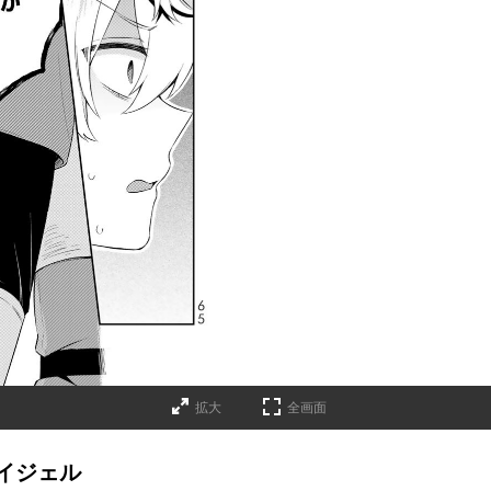
拡大
全画面
イジェル