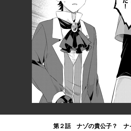
第２話 ナゾの貴公子？ ナ