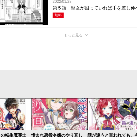
2022/01/28
第５話 聖女が困っていれば手を差し伸
無料
もっと見る
トの転生魔導士
憎まれ悪役令嬢のやり直し