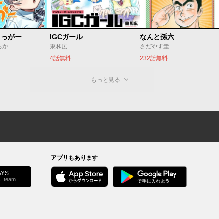
らっがー
IGCガール
なんと孫六
ろか
東和広
さだやす圭
4話無料
232話無料
もっと見る
アプリもあります
YS
s_team