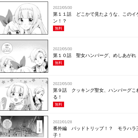
2022/05/30
第１１話 どこかで見たような、このイ
ン！？
無料
2022/05/30
第１０話 聖女ハンバーグ、めしあがれ
無料
2022/05/30
第９話 クッキング聖女、ハンバーグこ
る！
無料
2022/01/28
番外編 バッドトリップ！？ モラハラ
子！