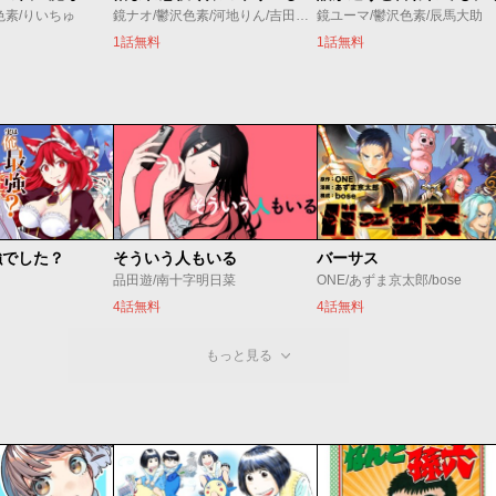
色素/りいちゅ
鏡ナオ/鬱沢色素/河地りん/吉田屋敷
鏡ユーマ/鬱沢色素/辰馬大助
1話無料
1話無料
強でした？
そういう人もいる
バーサス
品田遊/南十字明日菜
ONE/あずま京太郎/bose
4話無料
4話無料
もっと見る