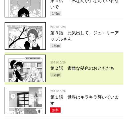
第４話 「私なんか」なんていわな
いで
145
pt
2021/10/29
第３話 元気出して、ジュエリーア
ップルさん
160
pt
2021/10/29
第２話 素敵な髪色のおともだち
170
pt
2021/10/29
第１話 世界はキラキラ輝いていま
す
無料