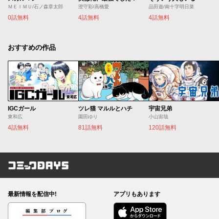
ＭＥＩＭＵ/石ノ森章太郎
澄守彩/高橋愛
品田遊/南十字明日菜
0話無料
4話無料
4話無料
おすすめの作品
IGCガール
ツレ猫 マルルとハチ
宇宙兄弟
東和広
園田ゆり
小山宙哉
4話無料
81話無料
120話無料
コミックDAYS
最新情報を配信中!
アプリもあります
編集部ブログ