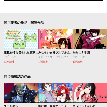
同じ著者の作品・関連作品
連載を打ち切られた実家暮らしアラサー漫画家の親が病で倒れるとこうなる
みならい女神プルプルんシャルム
かみつき学園
キダニエル
キダニエル/ジコウリュウ/マルイノ
キダニエル
1話無料
1話無料
1話無料
同じ掲載誌の作品
スカルマン
実は俺、最強でした？
そういう人もいる