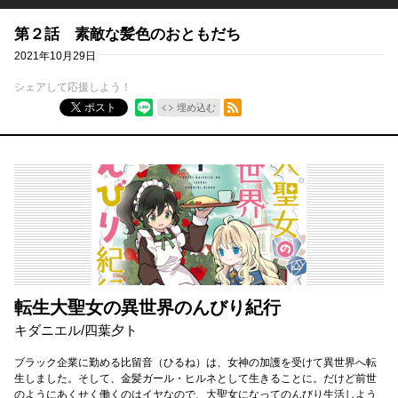
第２話 素敵な髪色のおともだち
2021年10月29日
シェアして応援しよう！
RSSフィード
ポスト
埋め込む
転生大聖女の異世界のんびり紀行
キダニエル
/
四葉夕ト
ブラック企業に勤める比留音（ひるね）は、女神の加護を受けて異世界へ転
生しました。そして、金髪ガール・ヒルネとして生きることに。だけど前世
のようにあくせく働くのはイヤなので、大聖女になってのんびり生活しよう