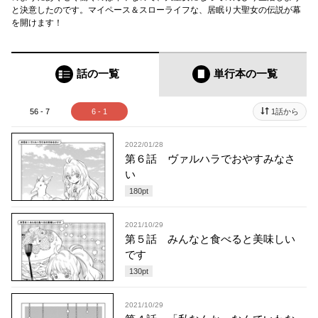
と決意したのです。マイペース＆スローライフな、居眠り大聖女の伝説が幕
を開けます！
話の一覧
単行本
の一覧
56 - 7
6 - 1
1話から
2022/01/28
第６話 ヴァルハラでおやすみなさ
い
180
pt
2021/10/29
第５話 みんなと食べると美味しい
です
130
pt
2021/10/29