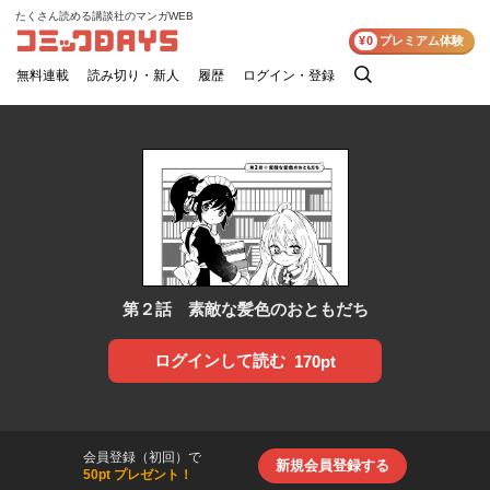
たくさん読める講談社のマンガWEB
コミックDAYS
¥0
プレミアム体験
無料連載
読み切り・新人
履歴
ログイン・登録
検
索
第２話 素敵な髪色のおともだち
ログインして読む
170pt
会員登録（初回）で
新規会員登録する
50pt プレゼント！