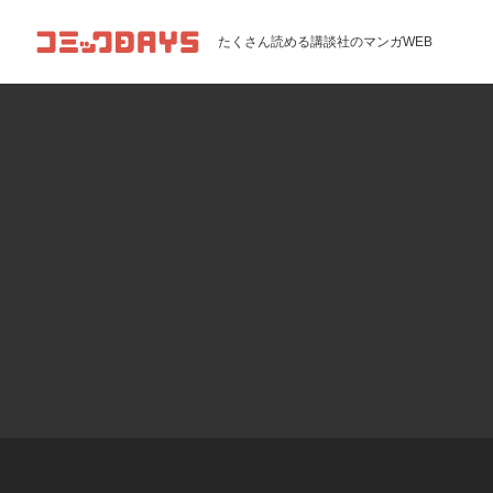
コミックDAYS
たくさん読める講談社のマンガWEB