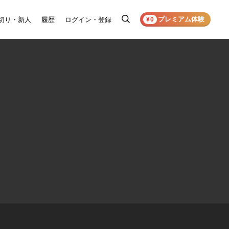
プレミアム体験
切り・新人
履歴
ログイン・登録
検
¥0
索