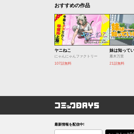
おすすめの作品
ヤニねこ
妹は知って
にゃんにゃんファクトリー
雁木万里
107話無料
21話無料
コミックDAYS
最新情報を配信中!
編集部ブログ
コミックDA