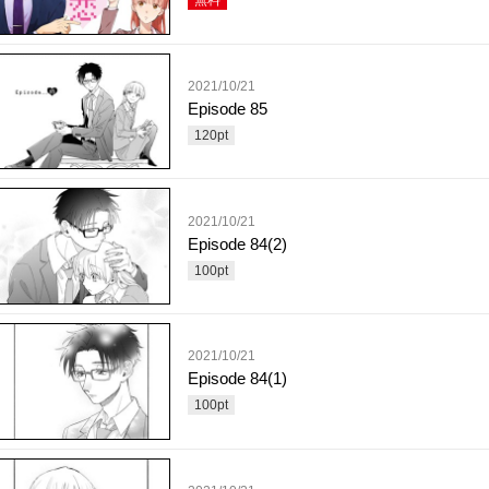
無料
2021/10/21
Episode 85
120
pt
2021/10/21
Episode 84(2)
100
pt
2021/10/21
Episode 84(1)
100
pt