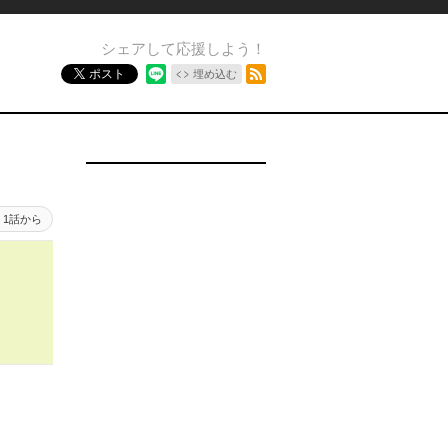
シェアして応援しよう！
RSSフィード
ポスト
埋め込む
1話から