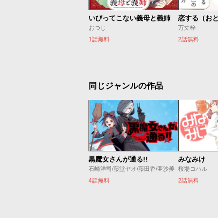
いびってこない義母と義姉
恋する（お
おつじ
万丈梓
1話無料
2話無料
同じジャンルの作品
黒魔女さんが通る!!
みなみけ
石崎洋司/藤堂ヤオ/藤田香/亜沙美
桜場コハル
4話無料
2話無料