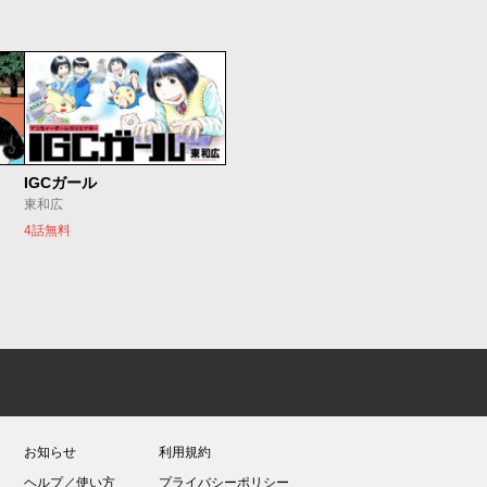
IGCガール
東和広
4話無料
お知らせ
利用規約
ヘルプ／使い方
プライバシーポリシー