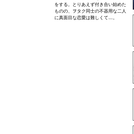
をする。とりあえず付き合い始めた
ものの、ヲタク同士の不器用な二人
に真面目な恋愛は難しくて…。