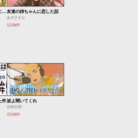
楠木さんは高校デビューに失敗している
友達の姉ちゃんに恋した話
あずさきな
1話無料
た件
波よ聞いてくれ
沙村広明
2話無料