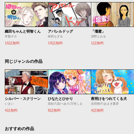
織田ちゃんと明智くん
アパレルドッグ
「壇蜜」
常盤ギヨ
林田もずる
清野とおる
16話無料
19話無料
1話無料
同じジャンルの作品
シルバー・スクリーン
ひなたとひかり
夜明けをつれてくる犬
いまい
高杉六花/べあろ/万冬しま
吉田桃子/あまぎ夏芽
4話無料
8話無料
4話無料
おすすめの作品