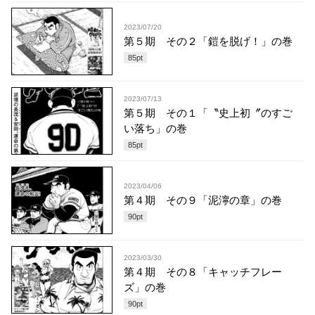
2023/07/20
第５期 その２「鎧を脱げ！」の巻
85
pt
2023/07/13
第５期 その１「〝史上初〞のすご
い落ち」の巻
85
pt
2023/04/06
第４期 その９「泥濘の章」の巻
90
pt
2023/03/30
第４期 その８「キャッチフレー
ズ」の巻
90
pt