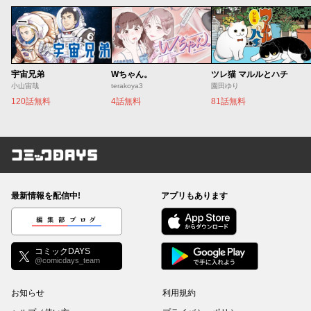
宇宙兄弟
Wちゃん。
ツレ猫 マルルとハチ
小山宙哉
terakoya3
園田ゆり
120話無料
4話無料
81話無料
コミックDAYS
最新情報を配信中!
アプリもあります
編集部ブログ
コミックDAYS
@comicdays_team
お知らせ
利用規約