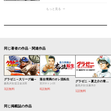
もっと見る
同じ著者の作品・関連作品
グラゼニ～大リーグ編～
落合博満のオレ流転生
グラゼニ ～夏之介の青春～
森高夕次/足立金太郎
宮川サトシ/川
森高夕次/太秦洋介
3話無料
8話無料
1話無料
同じ掲載誌の作品