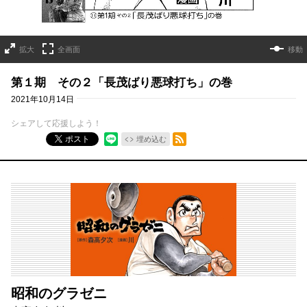
拡大
全画面
移動
第１期 その２「長茂ばり悪球打ち」の巻
2021年10月14日
シェアして応援しよう！
RSSフィード
ポスト
埋め込む
昭和のグラゼニ