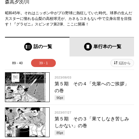
森高夕次
/
川
昭和45年。それはニッポン中がプロ野球に熱狂していた時代。球界の生んだ
大スターに憧れる山梨の高校球児が、カネもコネもない中で立身出世を目指
す！『グラゼニ』スピンオフ第2弾、ここに開幕！
話の一覧
単行本
の一覧
89 - 40
39 - 1
1話から
2023/08/03
第５期 その４「先輩へのご挨拶」
の巻
90
pt
2023/07/27
第５期 その３「果てしなき苦しみ
しかない」の巻
85
pt