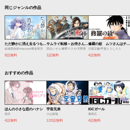
同じジャンルの作品
ただ静かに消え去るつもりでした
修羅の紋 ムツさんはチョー強い？！
サムライ転移～お侍さんは異世界でもあんまり変わらない～
結城芙由奈/macoso/椎名咲月
川原正敏/甲斐とうしろう
四辻いそら/麻野ススキ/天野英
9話無料
4話無料
1話無料
おすすめの作品
ほんの小さな恋のハナシ
宇宙兄弟
IGCガール
胡月
小山宙哉
東和広
4話無料
120話無料
4話無料