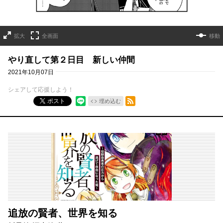
拡大
全画面
移動
やり直して第２日目 新しい仲間
2021年10月07日
シェアして応援しよう！
RSSフィード
ポスト
埋め込む
追放の賢者、世界を知る