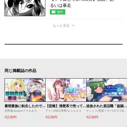
るいは暴走
無料
もっと見る
同じ掲載誌の作品
最弱貴族に転生したので悪役たちを集めてみた
【悲報】清楚系で売っていた底辺配信者、うっかり配信を切り忘れたままSS級モンスターを拳で殴り飛ばしてしまう
追放された底辺職「盗賊」はゲーム知識で無双する。一緒に召喚された先生も外れジョブだったけど効率的に成り上がります
空野進/sorani/ファルまろ
アトハ/NEO草野/ｐｕｐｐｓ
ケンノジ/菅原イチバ/カラスBTK
4話無料
4話無料
4話無料