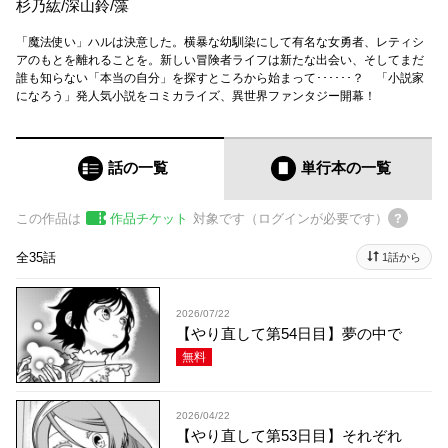
杉乃紘
/
深山鈴
/
藻
「魔法使い」ハルは決意した。横暴な幼馴染にして有名な女勇者、レティシ
アのもとを離れることを。新しい冒険者ライフは新たな出会い、そしてまだ
誰も知らない「本当の自分」を探すところから始まって･･････？ 「小説家
になろう」発人気小説をコミカライズ、異世界ファンタジー開幕！
話の一覧
単行本
の一覧
この作品は
作品チケット
対象です（ログインが必要です）
全35話
1話から
2026/07/22
【やり直して第54日目】夢の中で
無料
2026/04/22
【やり直して第53日目】それぞれ