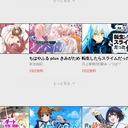
もっと見る
ちはやふる plus きみがため
転生したらスライムだっ
末次由紀
川上泰樹/伏瀬/みっつばー
19話無料
18話無料
もっと見る