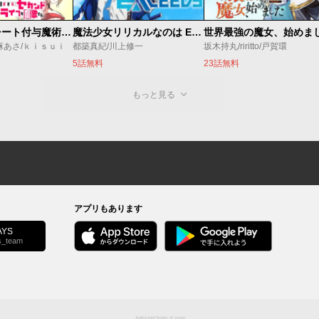
追放されたチート付与魔術師は気ままなセカンドライフを謳歌する。 ～俺は武器だけじゃなく、あらゆるものに『強化ポイント』を付与できるし、俺の意思でいつでも効果を解除できるけど、残った人たち大丈夫？～
魔法少女リリカルなのは EXCEEDS
麻あさ/ｋｉｓｕｉ
都築真紀/川上修一
坂木持丸/riritto/戸賀環
5話無料
23話無料
もっと見る
アプリもあります
YS
s_team