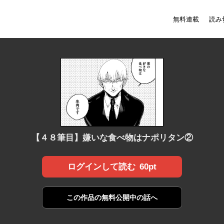
無料連載
読み
【４８筆目】嫌いな食べ物はナポリタン②
60pt
ログインして読む
この作品の
無料公開中の話へ