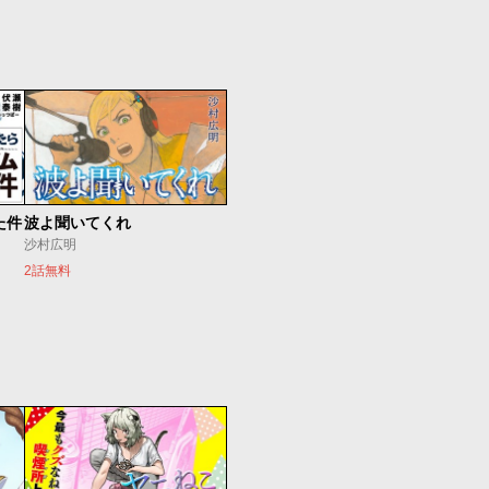
た件
波よ聞いてくれ
沙村広明
2話無料