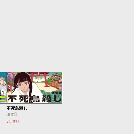
不死鳥殺し
須賀晶
3話無料