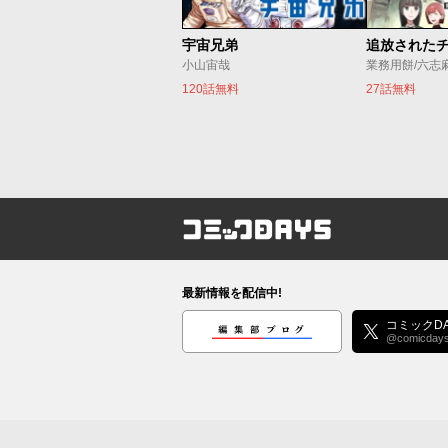
宇宙兄弟
小山宙哉
業務用餅/六志
120話無料
27話無料
コミックDAYS
最新情報を配信中!
編集部ブログ
コミックDA
@comicday