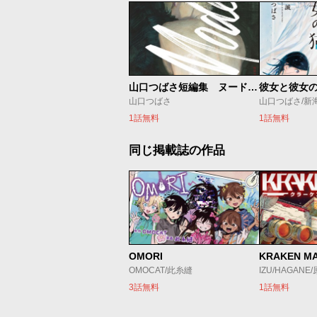
山口つばさ短編集 ヌードモデル
彼女と彼女
山口つばさ
山口つばさ/新
1話無料
1話無料
同じ掲載誌の作品
OMORI
KRAKEN M
OMOCAT/此糸縫
IZU/HAGANE
3話無料
1話無料