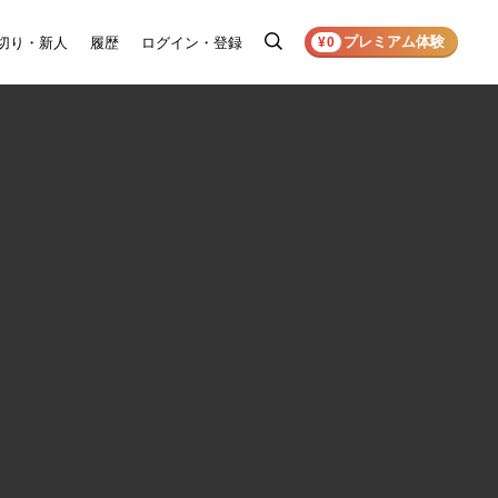
プレミアム体験
切り・新人
履歴
ログイン・登録
検
¥0
索