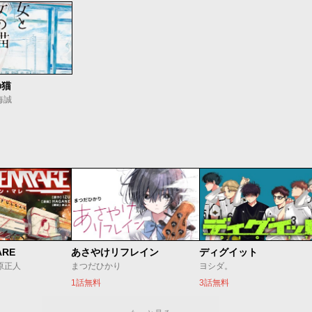
の猫
海誠
ARE
あさやけリフレイン
ディグイット
/原正人
まつだひかり
ヨシダ。
1話無料
3話無料