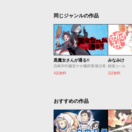
同じジャンルの作品
黒魔女さんが通る!!
みなみけ
石崎洋司/藤堂ヤオ/藤田香/亜沙美
桜場コハル
4話無料
2話無料
おすすめの作品