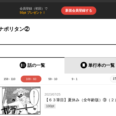
会員登録（初回）で
新規会員登録する
50pt プレゼント！
ナポリタン②
話の一覧
単行本
の一覧
159 - 110
109 - 60
59 - 10
9 - 1
2023/07/25
【６３筆目】夏休み（全年齢版）⑨（２
100
pt