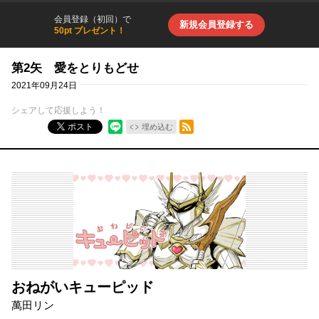
会員登録（初回）で
新規会員登録する
50pt プレゼント！
第2矢 愛をとりもどせ
2021年09月24日
シェアして応援しよう！
RSSフィード
ポスト
埋め込む
おねがいキューピッド
萬田リン