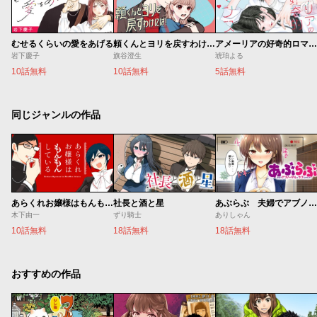
むせるくらいの愛をあげる
頼くんとヨリを戻すわけには！
アメーリアの好奇的ロマンス
岩下慶子
旗谷澄生
琥珀よる
10話無料
10話無料
5話無料
同じジャンルの作品
あらくれお嬢様はもんもんしている
社長と酒と星
あぶらぶ 夫婦でアブノーマルなラブしませんか？
木下由一
ずり騎士
ありしゃん
10話無料
18話無料
18話無料
おすすめの作品