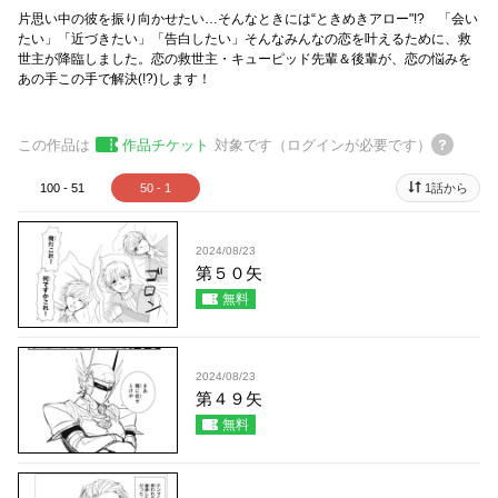
片思い中の彼を振り向かせたい…そんなときには“ときめきアロー"!? 「会い
たい」「近づきたい」「告白したい」そんなみんなの恋を叶えるために、救
世主が降臨しました。恋の救世主・キューピッド先輩＆後輩が、恋の悩みを
あの手この手で解決(!?)します！
この作品は
作品チケット
対象です（ログインが必要です）
100 - 51
50 - 1
1話から
2024/08/23
第５０矢
無料
2024/08/23
第４９矢
無料