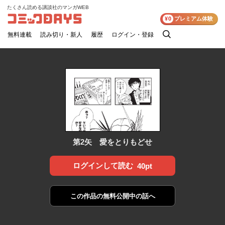
たくさん読める講談社のマンガWEB
コミックDAYS
¥0
プレミアム体験
無料連載
読み切り・新人
履歴
ログイン・登録
検
索
第2矢 愛をとりもどせ
ログインして読む
40pt
この作品の
無料公開中の話へ