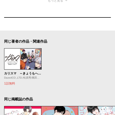
もっと見る
同じ著者の作品・関連作品
カリスマ ～きょうもへいわです～
DazedCO.,LTD./松原秀/萬田リン/入野イオリ
1話無料
同じ掲載誌の作品