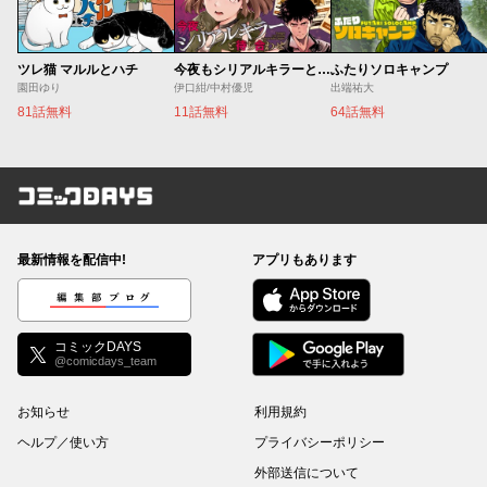
ツレ猫 マルルとハチ
今夜もシリアルキラーと待ち合わせ
ふたりソロキャンプ
園田ゆり
伊口紺/中村優児
出端祐大
81話無料
11話無料
64話無料
コミックDAYS
最新情報を配信中!
アプリもあります
編集部ブログ
コミックDAYS
@comicdays_team
お知らせ
利用規約
ヘルプ／使い方
プライバシーポリシー
外部送信について