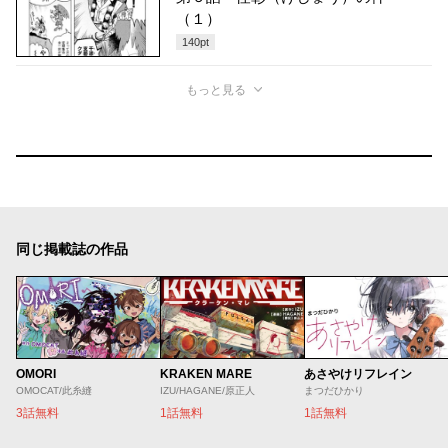
（１）
140
pt
もっと見る
同じ掲載誌の作品
OMORI
KRAKEN MARE
あさやけリフレイン
OMOCAT/此糸縫
IZU/HAGANE/原正人
まつだひかり
3話無料
1話無料
1話無料