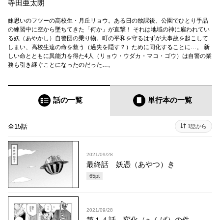
寺田亜太朗
妹思いのフツーの高校生・月丘リョウ。ある日の放課後、公園でひとり手品
の練習中に空から墜ちてきた「何か」が直撃！ それは地域の神に雇われてい
る妖（あやかし）自警団の乗り物。町の平和を守るはずが大事故を起こして
しまい、高校生達の命を救う（過失を隠す？）ために同化することに…。 新
しい命とともに異能力を得た4人（リョウ・ウダカ・マコ・ゴウ）は自警の業
務も引き継ぐことになったのだった…。
話の一覧
単行本
の一覧
全15話
1話から
2021/09/28
最終話 妖憑（あやつ）き
65
pt
2021/09/28
第１４話 変化（へんげ）の件