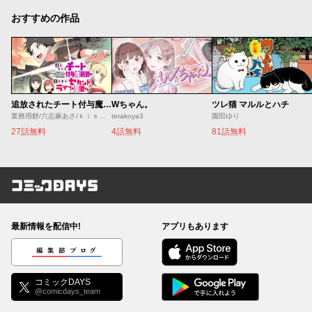
おすすめの作品
追放されたチート付与魔術師は気ままなセカンドライフを謳歌する。 ～俺は武器だけじゃなく、あらゆるものに『強化ポイント』を付与できるし、俺の意思でいつでも効果を解除できるけど、残った人たち大丈夫？～
Wちゃん。
ツレ猫 マルルとハチ
業務用餅/六志麻あさ/ｋｉｓｕｉ
terakoya3
園田ゆり
27話無料
4話無料
81話無料
コミックDAYS
最新情報を配信中!
アプリもあります
編集部ブログ
コミックDAYS
@comicdays_team