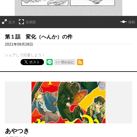
拡大
全画面
移動
第１話 変化（へんか）の件
2021年09月28日
シェアして応援しよう！
RSSフィード
ポスト
埋め込む
あやつき