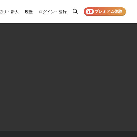
プレミアム体験
切り・新人
履歴
ログイン・登録
検
¥0
索