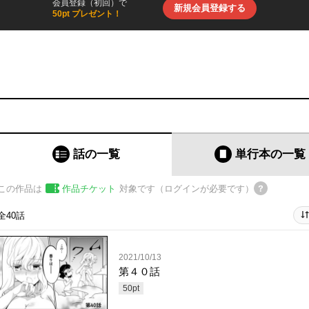
会員登録（初回）で
新規会員登録する
50pt プレゼント！
話の一覧
単行本
の一覧
この作品は
作品チケット
対象です（ログインが必要です）
全40話
2021/10/13
第４０話
50
pt