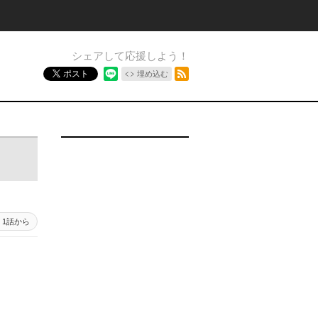
シェアして応援しよう！
RSSフィード
ポスト
埋め込む
1話から