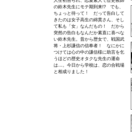
人生初告られ、恋愛素人で歴史教師
の鈴木先生にモテ期到来!? でも、
ちょっと待って！ だって告白して
きたのは女子高生の綿貫さん、そし
て私も「女」なんだもの！ だから
突然の告白もなんだか素直に喜べな
い鈴木先生。昔から歴女で、戦国武
将・上杉謙信の信奉者！ なにかに
つけては心の中の謙信様に助言を乞
うほどの歴史オタクな先生の運命
は…。今日から学校は、恋の合戦場
と相成りました！