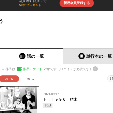
会員登録（初回）で
新規会員登録する
50pt プレゼント！
う
話の一覧
単行本
の一覧
この作品は
作品チケット
対象です（ログインが必要です）
96 - 47
46 - 1
2021/09/17
Ｆｉｌｅ９６ 結末
85
pt