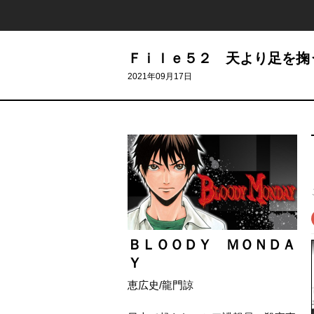
Ｆｉｌｅ５２ 天より足を掬
2021年09月17日
ＢＬＯＯＤＹ ＭＯＮＤＡ
Ｙ
恵広史
/
龍門諒