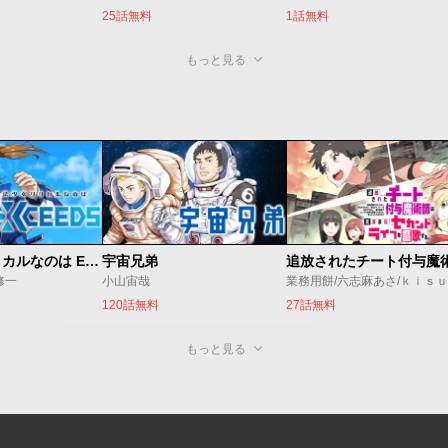
25話無料
1話無料
もっと見る
魔法少女リリカルなのは EXCEEDS
宇宙兄弟
修一
小山宙哉
業務用餅/六志麻あさ/ｋｉｓ
120話無料
27話無料
もっと見る