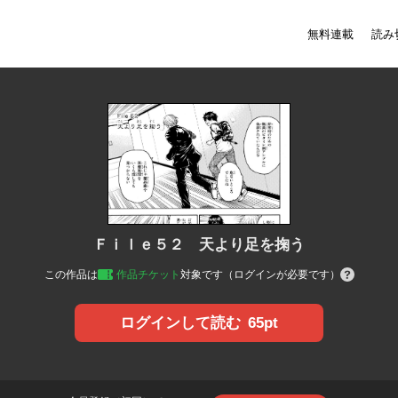
無料連載
読み
Ｆｉｌｅ５２ 天より足を掬う
この作品は
作品チケット
対象です（ログインが必要です）
65pt
ログインして読む