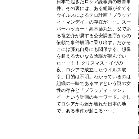
日本で起きたロシア諜報員の殺害事
件。その裏には、ある組織が企てる
ウイルスによるテロ計画「ブラッデ
ィ・マンデイ」の存在が‥‥。スー
パーハッカー・高木藤丸は、父であ
る竜之介が属する公安調査庁からの
依頼で事件解明に乗り出す。だがそ
こには藤丸自身にも関係する、想像
を超える大いなる陰謀が潜んでい
た‥‥！！ クリスマス・イヴの
夜、ロシアで成立したウイルス取
引。目的は不明。わかっているのは
組織の一味であるマヤという謎の女
性の存在と「ブラッディ・マンデ
イ」という計画のキーワード。そし
てロシアから遥か離れた日本の地
で、ある事件が起こる‥‥。