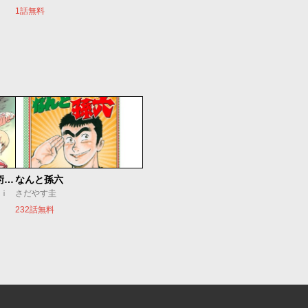
1話無料
追放されたチート付与魔術師は気ままなセカンドライフを謳歌する。 ～俺は武器だけじゃなく、あらゆるものに『強化ポイント』を付与できるし、俺の意思でいつでも効果を解除できるけど、残った人たち大丈夫？～
なんと孫六
ｕｉ
さだやす圭
232話無料