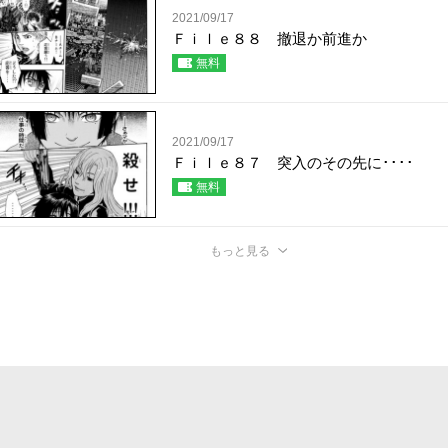
2021/09/17
Ｆｉｌｅ８８ 撤退か前進か
無料
2021/09/17
Ｆｉｌｅ８７ 突入のその先に････
無料
もっと見る