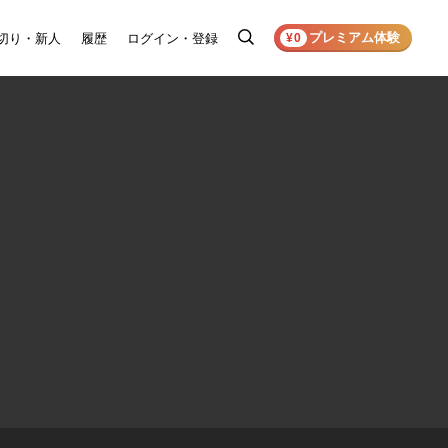
プレミアム体験
切り・新人
履歴
ログイン・登録
検
¥0
索