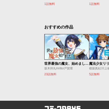
1話無料
1話無料
おすすめの作品
世界最強の魔女、始めました ～私だけ『攻略サイト』を見れる世界で自由に生きます～
坂木持丸/riritto/戸賀環
都築真紀/川上
23話無料
5話無料