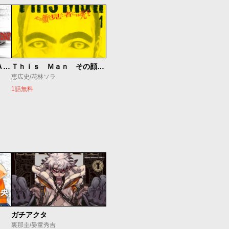
ＢＬＯＯＤＹ ＭＯＮＤＡＹ ラストシーズン
Ｔｈｉｓ Ｍａｎ その顔を見た者には死を
恵広史/花林ソラ
1話無料
ガチアクタ
裏那圭/晏童秀吉