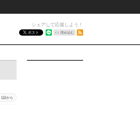
シェアして応援しよう！
RSSフィード
ポスト
埋め込む
1話から