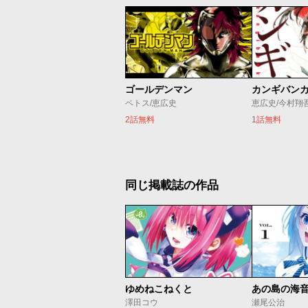
ゴールデンマン
カンギバン
ペトス/恵広史
恵広史/今村翔
2話無料
1話無料
同じ掲載誌の作品
ゆめねこねくと
あの島の海
澤田コウ
瀬尾公治