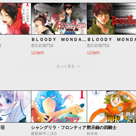
カ
ＢＬＯＯＤＹ ＭＯＮＤＡＹ Ｓｅａｓｏｎ２ 絶望ノ匣
吾
恵広史/龍門諒
恵広史/龍門諒
1話無料
1話無料
もっと見る
音荘
シャングリラ・フロンティア
黙示録の四騎士
硬梨菜/不二涼介
鈴木央