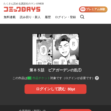
たくさん読める講談社のマンガWEB
コミックDAYS
¥0
プレミアム体験
無料連載
読み切り・新人
履歴
ログイン・登録
検
索
第８５話 ビアガーデンの乱①
この作品は
作品チケット
対象です（ログインが必要です）
ログインして読む
80pt
会員登録（初回）で