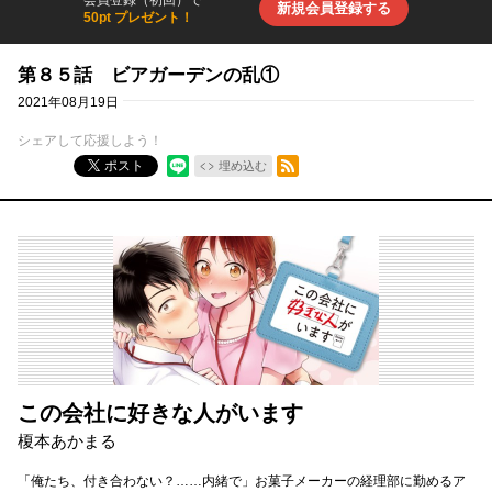
新規会員登録する
50pt プレゼント！
第８５話 ビアガーデンの乱①
2021年08月19日
シェアして応援しよう！
RSSフィード
ポスト
埋め込む
この会社に好きな人がいます
榎本あかまる
「俺たち、付き合わない？……内緒で」お菓子メーカーの経理部に勤めるア