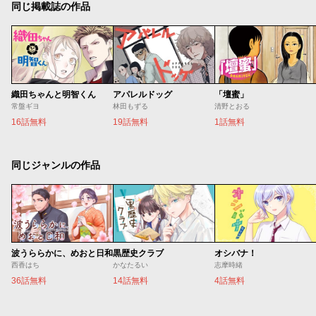
同じ掲載誌の作品
織田ちゃんと明智くん
アパレルドッグ
「壇蜜」
常盤ギヨ
林田もずる
清野とおる
16話無料
19話無料
1話無料
同じジャンルの作品
波うららかに、めおと日和
黒歴史クラブ
オシバナ！
西香はち
かなたるい
志摩時緒
36話無料
14話無料
4話無料