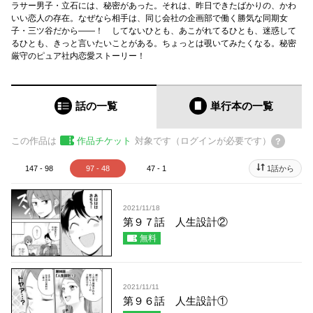
ラサー男子・立石には、秘密があった。それは、昨日できたばかりの、かわ
いい恋人の存在。なぜなら相手は、同じ会社の企画部で働く勝気な同期女
子・三ツ谷だから――！ してないひとも、あこがれてるひとも、迷惑して
るひとも、きっと言いたいことがある。ちょっとは覗いてみたくなる。秘密
厳守のピュア社内恋愛ストーリー！
話の一覧
単行本
の一覧
この作品は
作品チケット
対象です（ログインが必要です）
147 - 98
97 - 48
47 - 1
1話から
2021/11/18
第９７話 人生設計②
無料
2021/11/11
第９６話 人生設計①