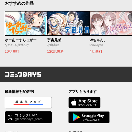
おすすめの作品
ゆーあーすらっがー
宇宙兄弟
Wちゃん。
なめたけ/真野ろか
小山宙哉
terakoya3
10話無料
120話無料
4話無料
コミックDAYS
最新情報を配信中!
アプリもあります
編集部ブログ
コミックDAYS
@comicdays_team