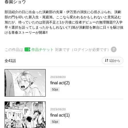
春園ショウ
部活紹介の日に出会った演劇部の先輩・伊万里の演技に心揺さぶられ、演劇
部の門を叩いた新入生・尾庭旭。ここなら変われるかもしれないと意気込む
旭だが、待っていたのは部員不足と1か月後に役者デビューの無理難題!?入学
早々選択を誤ってしまったかもしれない(？)旭が演劇部を舞台に日々を駆け抜
ける青春ストーリーが開幕!!
この作品は
作品チケット
対象です（ログインが必要です）
全41話
1話から
2023/08/20
final act(2)
50
pt
2023/08/20
final act(1)
50
pt