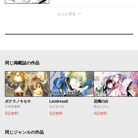
もっと見る
同じ掲載誌の作品
ボクラノキセキ
Landreaall
花燭の白
久米田夏緒
おがきちか
高山しのぶ
6話無料
5話無料
4話無料
同じジャンルの作品