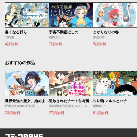
書くなる我ら
宇宙不動産ほしの
まがりなりの春
北駒生
稲井カオル
伊波日和
4話無料
7話無料
5話無料
おすすめの作品
世界最強の魔女、始めました ～私だけ『攻略サイト』を見れる世界で自由に生きます～
追放されたチート付与魔術師は気ままなセカンドライフを謳歌する。 ～俺は武器だけじゃなく、あらゆるものに『強化ポイント』を付与できるし、俺の意思でいつでも効果を解除できるけど、残った人たち大丈夫？～
ツレ猫 マルルとハチ
坂木持丸/riritto/戸賀環
業務用餅/六志麻あさ/ｋｉｓｕｉ
園田ゆり
23話無料
27話無料
81話無料