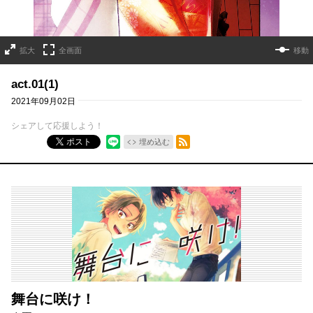
拡大
全画面
移動
act.01(1)
2021年09月02日
シェアして応援しよう！
RSSフィード
ポスト
埋め込む
舞台に咲け！