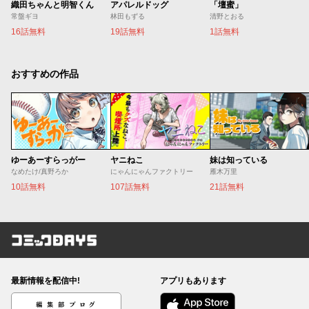
織田ちゃんと明智くん
アパレルドッグ
「壇蜜」
常盤ギヨ
林田もずる
清野とおる
16話無料
19話無料
1話無料
おすすめの作品
ゆーあーすらっがー
ヤニねこ
妹は知っている
なめたけ/真野ろか
にゃんにゃんファクトリー
雁木万里
10話無料
107話無料
21話無料
コミックDAYS
最新情報を配信中!
アプリもあります
編集部ブログ