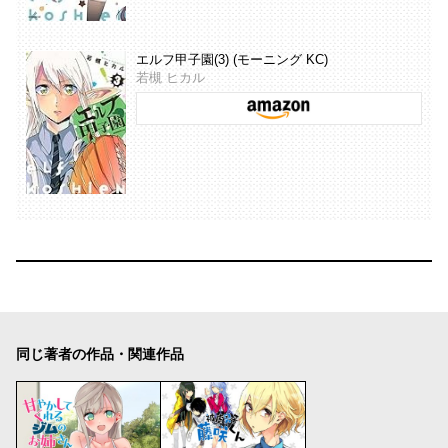
エルフ甲子園(3) (モーニング KC)
若槻 ヒカル
同じ著者の作品・関連作品