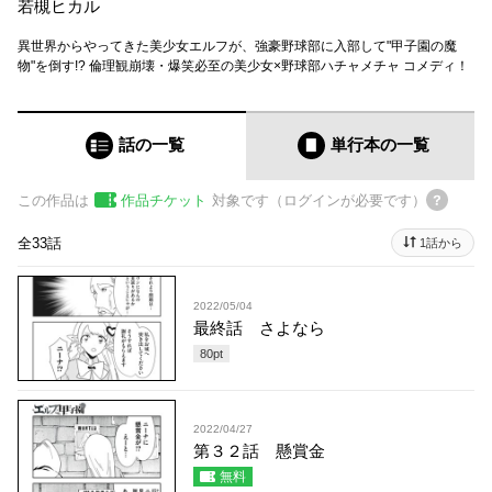
若槻ヒカル
異世界からやってきた美少女エルフが、強豪野球部に入部して"甲子園の魔
物"を倒す!? 倫理観崩壊・爆笑必至の美少女×野球部ハチャメチャ コメディ！
話の一覧
単行本
の一覧
この作品は
作品チケット
対象です（ログインが必要です）
全33話
1話から
2022/05/04
最終話 さよなら
80
pt
2022/04/27
第３２話 懸賞金
無料