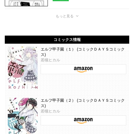
もっと見る
コミックス情報
エルフ甲子園（１） (コミックＤＡＹＳコミック
ス)
若槻ヒカル
エルフ甲子園（２） (コミックＤＡＹＳコミック
ス)
若槻ヒカル