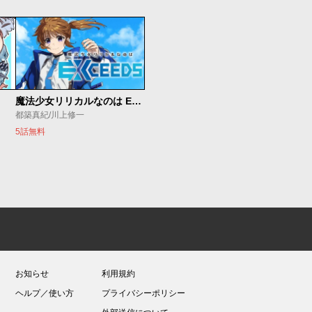
魔法少女リリカルなのは EXCEEDS
都築真紀/川上修一
5話無料
お知らせ
利用規約
ヘルプ／使い方
プライバシーポリシー