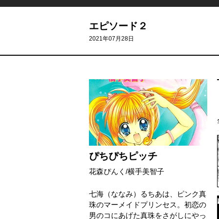
エピソード２
2021年07月28日
ぴちぴちピッチ
花森ぴんく
/
横手美智子
七海（ななみ）るちあは、ピンク真
珠のマーメイドプリンセス。初恋の
男のコにあげた真珠をさがしにやっ