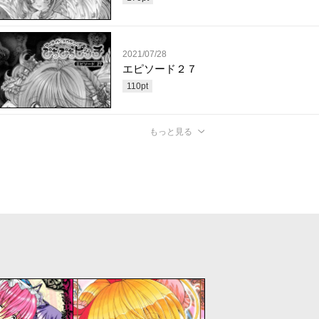
2021/07/28
エピソード２７
110
pt
もっと見る