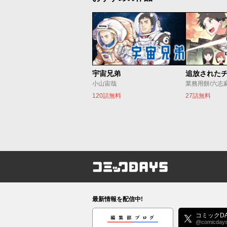
宇宙兄弟
小山宙哉
業務用餅/六志
120話無料
27話無料
コミックDAYS
最新情報を配信中!
編集部ブログ
コミックDA
@comicday