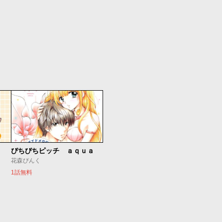
ぴちぴちピッチ ａｑｕａ
花森ぴんく
1話無料