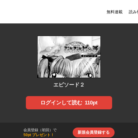
無料連載
読み
エピソード２
110pt
ログインして読む
会員登録（初回）で
新規会員登録する
50pt プレゼント！