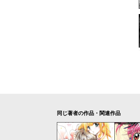
同じ著者の作品・関連作品