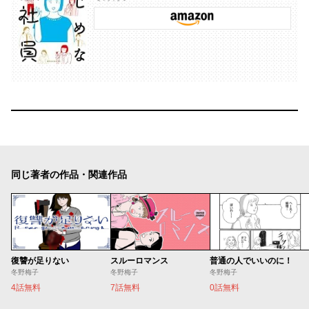
同じ著者の作品・関連作品
復讐が足りない
スルーロマンス
普通の人でいいのに！
冬野梅子
冬野梅子
冬野梅子
4話無料
7話無料
0話無料