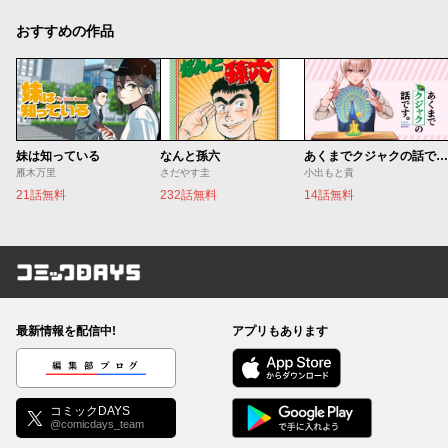
おすすめの作品
妹は知っている
なんと孫六
あくまでクジャクの話です。
雁木万里
さだやす圭
小出もと貴
21話無料
232話無料
14話無料
コミックDAYS
最新情報を配信中!
アプリもあります
編集部ブログ
コミックDAYS
@comicdays_team