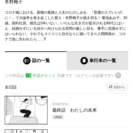
冬野梅子
コロナ禍における、新種の孤独と人生のたのしみを、「普通の人でいいの
に！」で大論争を巻き起こした新人・冬野梅子が描き切る！ 菊池あみ子、30
歳。契約社員。彼氏は5年いない。いろんな生き方が提示される時代とはい
え、結婚せずにいる自分へ向けられる世間の厳しい目を、勝手に意識せずに
はいられない。それでもコツコツと自分なりに築いてきた人間関係が、コロ
ナで急に失われたら……⁉
話の一覧
単行本
の一覧
この作品は
作品チケット
対象です（ログインが必要です）
全22話
1話から
2022/05/10
最終話 わたしの未来
180
pt