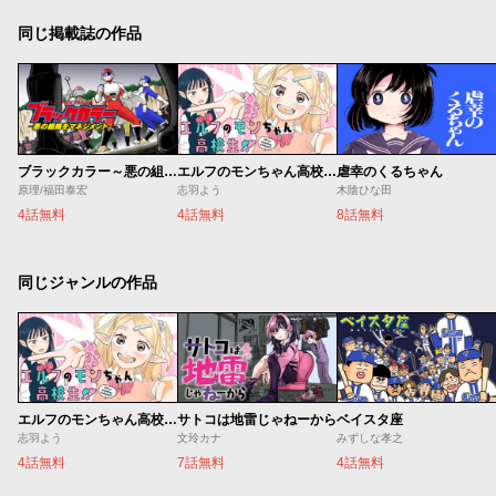
同じ掲載誌の作品
ブラックカラー～悪の組織をマネジメント～
エルフのモンちゃん高校生!!
虐幸のくるちゃん
原理/福田泰宏
志羽よう
木陰ひな田
4話無料
4話無料
8話無料
同じジャンルの作品
エルフのモンちゃん高校生!!
サトコは地雷じゃねーから
ベイスタ座
志羽よう
文玲カナ
みずしな孝之
4話無料
7話無料
4話無料