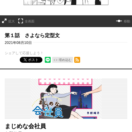
拡大
全画面
移動
第１話 さよなら定型文
2021年08月10日
シェアして応援しよう！
RSSフィード
ポスト
埋め込む
まじめな会社員