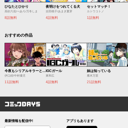
ひなたとひかり
夜明けをつれてくる犬
セットマッチ！
高杉六花/べあろ/万冬しま
吉田桃子/あまぎ夏芽
カトウコトノ
8話無料
4話無料
1話無料
おすすめの作品
今夜もシリアルキラーと待ち合わせ
IGCガール
妹は知っている
伊口紺/中村優児
東和広
雁木万里
11話無料
4話無料
21話無料
コミックDAYS
最新情報を配信中!
アプリもあります