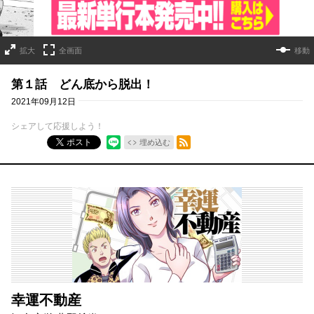
拡大
全画面
移動
第１話 どん底から脱出！
2021年09月12日
シェアして応援しよう！
RSSフィード
ポスト
埋め込む
幸運不動産