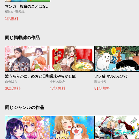
マンガ 投資のことはなにもわかりませんが、素人でも株でお金持ちになる方法を教えてください
橘玲/北野希織
1話無料
同じ掲載誌の作品
波うららかに、めおと日和
週末やらかし飯
ツレ猫 マルルとハチ
西香はち
小村あゆみ
園田ゆり
36話無料
47話無料
81話無料
同じジャンルの作品