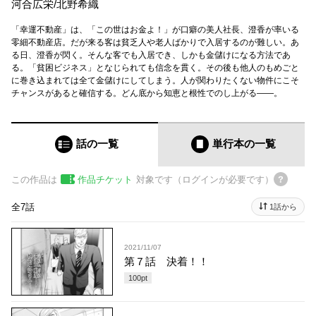
河合広栄
/
北野希織
「幸運不動産」は、「この世はお金よ！」が口癖の美人社長、澄香が率いる
零細不動産店。だが来る客は貧乏人や老人ばかりで入居するのが難しい。あ
る日、澄香が閃く。そんな客でも入居でき、しかも金儲けになる方法であ
る。「貧困ビジネス」となじられても信念を貫く。その後も他人のもめごと
に巻き込まれては全て金儲けにしてしまう。人が関わりたくない物件にこそ
チャンスがあると確信する。どん底から知恵と根性でのし上がる――。
話の一覧
単行本
の一覧
この作品は
作品チケット
対象です（ログインが必要です）
全7話
1話から
2021/11/07
第７話 決着！！
100
pt