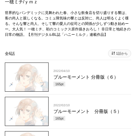
一穂ミチ
/
ｙｍｚ
世界的なパンデミックに見舞われた春、小さな飲食店を切り盛りする響は、
客の尚人と親しくなる。コミュ障気味の響とは反対に、尚人は明るくよく喋
る。そんな響と尚人、そして響の愛人の征司との関係が少しずつ動き始めー
ー。大人気！ 一穂ミチ、初のコミックス原作描きおろし！ 非日常と地続きの
日常の物語。【月刊デジタルBL誌「ハニーミルク」連載作品】
全6話
1話から
2022/04/10
ブルーモーメント 分冊版（６）
165
pt
2022/02/10
ブルーモーメント 分冊版（５）
165
pt