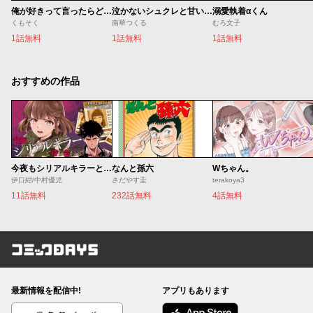
俺が好きって言ったらどうする？
泣かないシュクレと甘いキス
溺愛執着αくん
くもそく
南華つくる
むろ文子
1話無料
1話無料
1話無料
おすすめの作品
今夜もシリアルキラーと待ち合わせ
なんと孫六
Wちゃん。
伊口紺/中村優児
さだやす圭
terakoya3
11話無料
232話無料
4話無料
コミックDAYS
最新情報を配信中!
アプリもあります
編集部ブログ