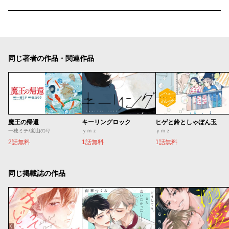
同じ著者の作品・関連作品
魔王の帰還
キーリングロック
ヒゲと鈴としゃぼん玉
一穂ミチ/嵐山のり
ｙｍｚ
ｙｍｚ
2話無料
1話無料
1話無料
同じ掲載誌の作品