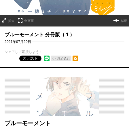
拡大
全画面
移動
ブルーモーメント 分冊版（１）
2021年07月20日
シェアして応援しよう！
RSSフィード
ポスト
埋め込む
ブルーモーメント