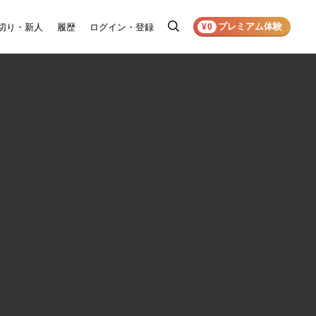
プレミアム体験
切り・新人
履歴
ログイン・登録
検
¥0
索