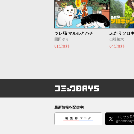
ツレ猫 マルルとハチ
ふたりソロ
園田ゆり
出端祐大
81話無料
64話無料
コミックDAYS
最新情報を配信中!
編集部ブログ
コミックDA
@comicday