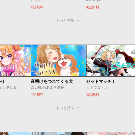
いまい
terakoya3
4話無料
4話無料
もっと見る
かり
夜明けをつれてくる犬
セットマッチ！
ろ/万冬しま
吉田桃子/あまぎ夏芽
カトウコトノ
4話無料
1話無料
もっと見る