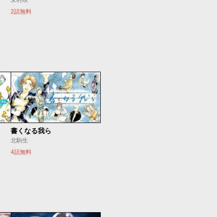
朱村咲
2話無料
書くなる我ら
北駒生
4話無料