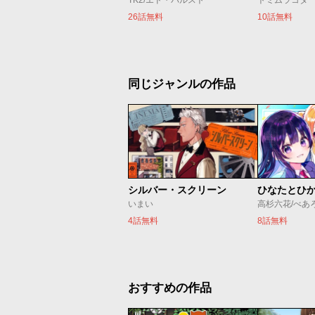
TK2/エド・バルスト
トミムラコタ
26話無料
10話無料
同じジャンルの作品
シルバー・スクリーン
ひなたとひ
いまい
高杉六花/べあ
4話無料
8話無料
おすすめの作品