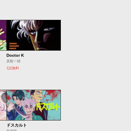
Doctor K
真船一雄
1話無料
ドスカルト