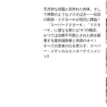
天才的な頭脳と並外れた肉体、そし
て神業のようなメスさばき――伝説
の医師・ドクターＫが現代に降臨！
「スーパードクターＫ」「ドクタ
ーＫ」に連なる新たな“Ｋ”の物語。
かつては治療不可能とされた病を駆
逐する最先端医療と奇跡のオペ！
すべての患者の心を照らす、スーパ
ー・メディカルエンターテインメン
ト!!