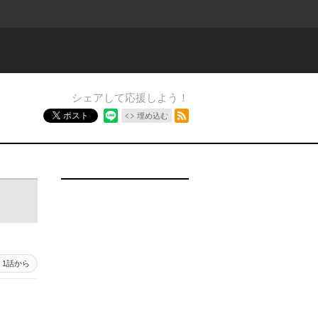
シェアして応援しよう！
RSSフィード
ポスト
埋め込む
6 - 1
1話から