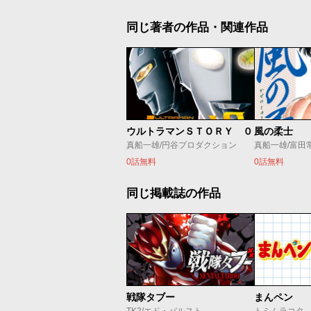
同じ著者の作品・関連作品
ウルトラマンＳＴＯＲＹ ０
風の柔士
真船一雄/円谷プロダクション
真船一雄/富田
0話無料
0話無料
同じ掲載誌の作品
戦隊タブー
まんペン