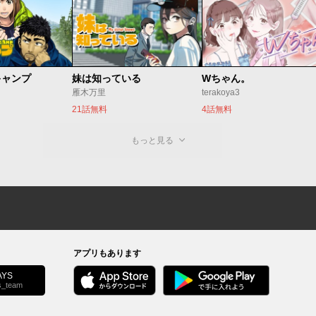
キャンプ
妹は知っている
Wちゃん。
雁木万里
terakoya3
21話無料
4話無料
もっと見る
アプリもあります
YS
s_team