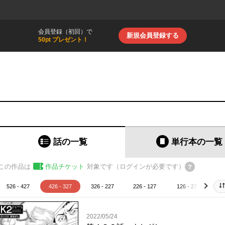
会員登録（初回）で
新規会員登録する
50pt プレゼント！
話の一覧
単行本
の一覧
この作品は
作品チケット
対象です（ログインが必要です）
526 - 427
426 - 327
326 - 227
226 - 127
126 - 27
2
next
2022/05/24