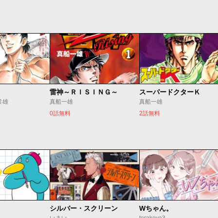
雷神～ＲＩＳＩＮＧ～
スーパードクターＫ
常雄
真船一雄
真船一雄
0話無料
2話無料
シルバー・スクリーン
Wちゃん。