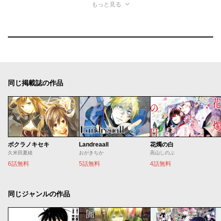
もっと見る
同じ掲載誌の作品
ボクラノキセキ
Landreaall
花燭の白
久米田夏緒
おがきちか
高山しのぶ
6話無料
5話無料
4話無料
同じジャンルの作品