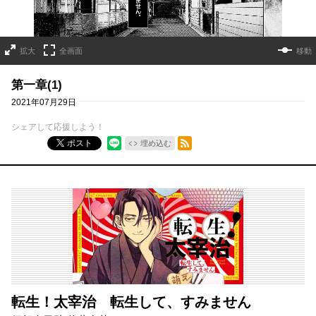
拡大
全画面
移動
第一章(1)
2021年07月29日
シェアして応援しよう！
RSSフィード
ポスト
埋め込む
転生！太宰治 転生して、すみません