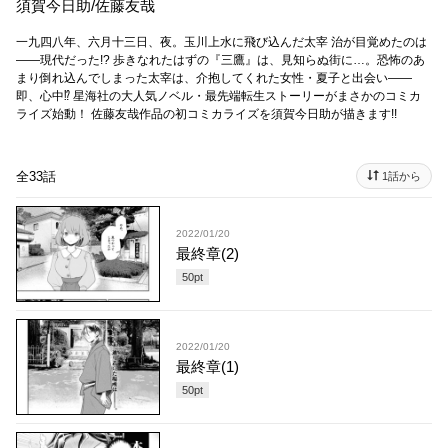
須賀今日助
/
佐藤友哉
一九四八年、六月十三日、夜。玉川上水に飛び込んだ太宰 治が目覚めたのは
――現代だった!? 歩きなれたはずの『三鷹』は、見知らぬ街に…。恐怖のあ
まり倒れ込んでしまった太宰は、介抱してくれた女性・夏子と出会い――
即、心中⁉ 星海社の大人気ノベル・最先端転生ストーリーがまさかのコミカ
ライズ始動！ 佐藤友哉作品の初コミカライズを須賀今日助が描きます!!
全33話
1話から
2022/01/20
最終章(2)
50
pt
2022/01/20
最終章(1)
50
pt