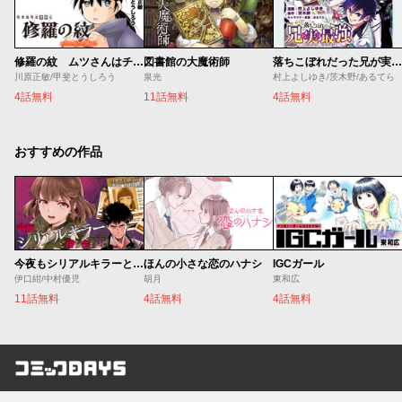
修羅の紋 ムツさんはチョー強い？！
図書館の大魔術師
落ちこぼれだった兄が実は最強 ～史上最強の勇者は転生し、学園で無自覚に無双する～
川原正敏/甲斐とうしろう
泉光
村上よしゆき/茨木野/あるてら
4話無料
11話無料
4話無料
おすすめの作品
今夜もシリアルキラーと待ち合わせ
ほんの小さな恋のハナシ
IGCガール
伊口紺/中村優児
胡月
東和広
11話無料
4話無料
4話無料
コミックDAYS