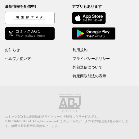
最新情報を配信中!
アプリもあります
編集部ブログ
コミックDAYS
@comicdays_team
お知らせ
利用規約
ヘルプ／使い方
プライバシーポリシー
外部送信について
特定商取引法の表示
コミックDAYSは正規版配信サイトマークを取得したサービスです。
©
KODANSHA Ltd.
All rights reserved. このサイトのデータの著作権は講談社が保有しま
す。無断複製転載放送等は禁止します。