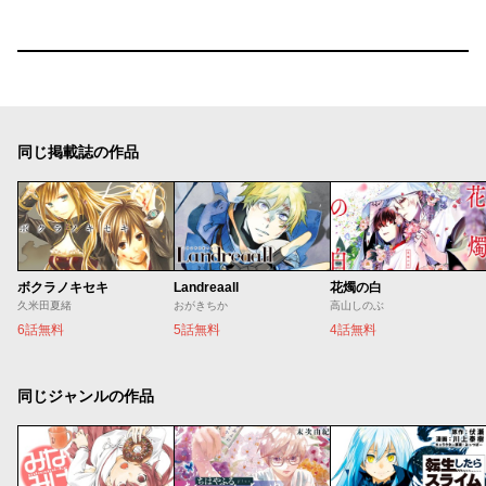
同じ掲載誌の作品
ボクラノキセキ
Landreaall
花燭の白
久米田夏緒
おがきちか
高山しのぶ
6話無料
5話無料
4話無料
同じジャンルの作品