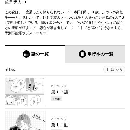
佐倉チカコ
この恋は、一度乗ったら降りられない…!? 本田日和、16歳。ふつうの高校
生――と、見せかけて、同じ学校のクールな琉生と人懐っこい伊吹の2人でB
L妄想を楽しんでいる、隠れ腐女子だ。でも、ただの“推し”だったはずの琉生
との距離が縮まって、恋心が動き出して…？ “甘い”と“辛い”を行き来する、
予測不能系ラブストーリー！
話の一覧
単行本
の一覧
全12話
1話から
2022/05/13
第１２話
170
pt
2022/05/13
第１１話