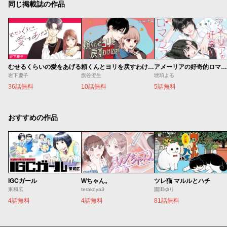
同じ掲載誌の作品
むせるくらいの愛をあげる
頼くんとヨリを戻すわけには！
アメーリアの好奇的ロマンス
岩下慶子
旗谷澄生
琥珀よる
36話無料
10話無料
5話無料
おすすめの作品
IGCガール
Wちゃん。
ツレ猫 マルルとハチ
東和広
terakoya3
園田ゆり
4話無料
4話無料
81話無料