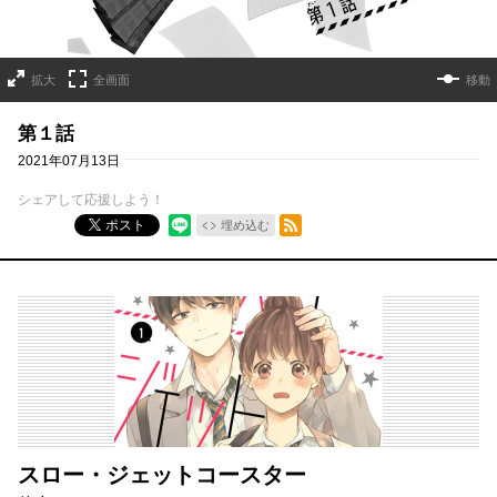
拡大
全画面
移動
第１話
2021年07月13日
シェアして応援しよう！
RSSフィード
ポスト
埋め込む
スロー・ジェットコースター