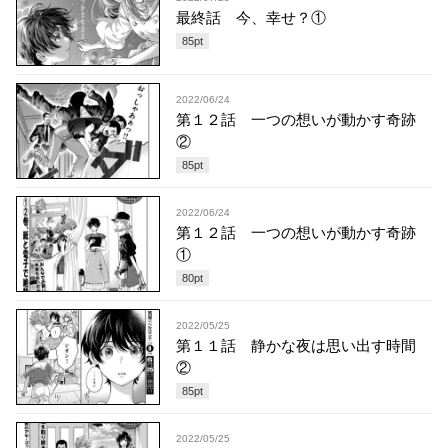
最終話 今、幸せ？①
85
pt
2022/06/24
第１２話 一つの想いが動かす奇跡
②
85
pt
2022/06/24
第１２話 一つの想いが動かす奇跡
①
80
pt
2022/05/25
第１１話 静かな夜は思い出す時間
②
85
pt
2022/05/25