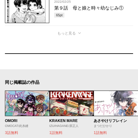
2022/02/25
第９話 母と娘と時々幼なじみ①
65
pt
もっと見る
同じ掲載誌の作品
OMORI
KRAKEN MARE
あさやけリフレイン
OMOCAT/此糸縫
IZU/HAGANE/原正人
まつだひかり
3話無料
1話無料
1話無料