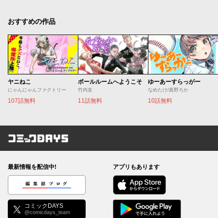
おすすめの作品
ヤニねこ
ボールルームへようこそ
ゆーあーすらっがー
にゃんにゃんファクトリー
竹内友
なめたけ/真野ろか
107話無料
11話無料
10話無料
コミックDAYS
最新情報を配信中!
アプリもあります
編集部ブログ
コミックDAYS
@comicdays_team