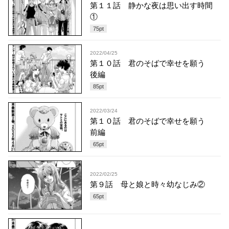
第１１話 静かな夜は思い出す時間
①
75
pt
2022/04/25
第１０話 君のそばで幸せを願う
後編
85
pt
2022/03/24
第１０話 君のそばで幸せを願う
前編
65
pt
2022/02/25
第９話 母と娘と時々幼なじみ②
65
pt