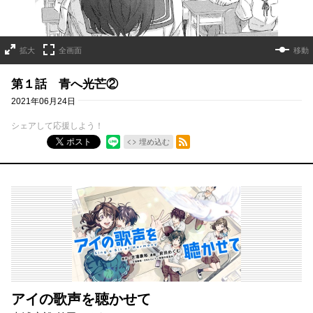
拡大
全画面
移動
第１話 青へ光芒②
2021年06月24日
シェアして応援しよう！
RSSフィード
ポスト
埋め込む
アイの歌声を聴かせて