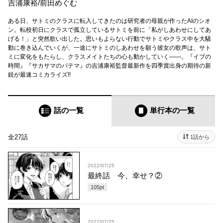
吉浦康裕
/
前田めぐむ
ある日、サトミのクラスに転入してきたのは研究者の母親が作ったAIのシオ
ン。転校初日にクラスで孤立しているサトミを前に「私がしあわせにしてあ
げる！」と突然歌い出した。思いもよらない行動でサトミやクラス中を大騒
動に巻き込んでいくが、一途にサトミのしあわせを願う彼女の歌声は、サト
ミに変化をもたらし、クラスメイトたちの心も動かしていく――。『イブの
時間』『サカサマのパテマ』の吉浦康裕監督最新作を四季賞出身の期待の新
鋭が最速コミカライズ!!
話の一覧
単行本
の一覧
全27話
1話から
2022/07/25
最終話 今、幸せ？②
105
pt
2022/07/25