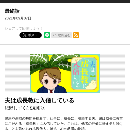
最終話
2021年09月07日
シェアして応援しよう！
RSSフィード
ポスト
埋め込む
夫は成長教に入信している
紀野しずく
/
北見雨氷
健康や余暇の時間を顧みず、仕事に、成長に、没頭する夫。彼は成長に異常
にこだわる「成長教」に入信していた。これは、他者の評価に怯え走り続け
ることを強いられる現代人に贈る、心の救済の物語。