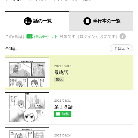
話の一覧
単行本
の一覧
この作品は
作品チケット
対象です（ログインが必要です）
全19話
1話から
2021/09/07
最終話
50
pt
2021/08/31
第１８話
無料
2021/08/24