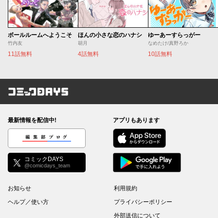
ボールルームへようこそ
ほんの小さな恋のハナシ
ゆーあーすらっがー
竹内友
胡月
なめたけ/真野ろか
11話無料
4話無料
10話無料
コミックDAYS
最新情報を配信中!
アプリもあります
編集部ブログ
コミックDAYS
@comicdays_team
お知らせ
利用規約
ヘルプ／使い方
プライバシーポリシー
外部送信について