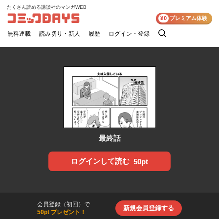
たくさん読める講談社のマンガWEB
コミックDAYS
¥0
プレミアム体験
無料連載
読み切り・新人
履歴
ログイン・登録
検
索
最終話
ログインして読む
50pt
会員登録（初回）で
新規会員登録する
50pt プレゼント！