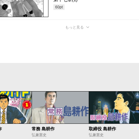
60
pt
もっと見る
作
常務 島耕作
取締役 島耕作
弘兼憲史
弘兼憲史