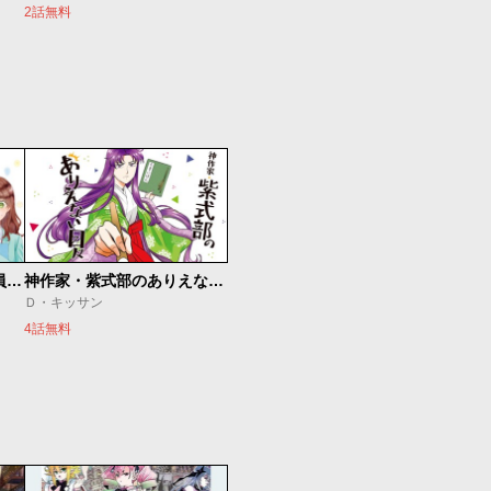
2話無料
空気が「読める」新入社員と無愛想な先輩
神作家・紫式部のありえない日々
Ｄ・キッサン
4話無料