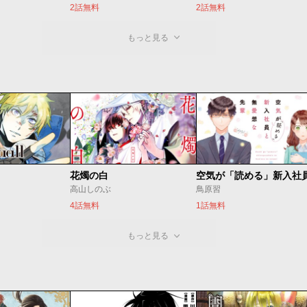
2話無料
2話無料
もっと見る
花燭の白
高山しのぶ
鳥原習
4話無料
1話無料
もっと見る