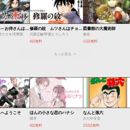
修羅の紋 ムツさんはチョー強い？！
図書館の大魔術師
サムライ転移～お侍さんは異世界でもあんまり変わらない～
川原正敏/甲斐とうしろう
泉光
野ススキ/天野英
4話無料
11話無料
もっと見る
ムへようこそ
ほんの小さな恋のハナシ
なんと孫六
胡月
さだやす圭
4話無料
232話無料