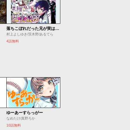
落ちこぼれだった兄が実は最強 ～史上最強の勇者は転生し、学園で無自覚に無双する～
村上よしゆき/茨木野/あるてら
4話無料
ゆーあーすらっがー
なめたけ/真野ろか
10話無料