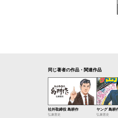
同じ著者の作品・関連作品
社外取締役 島耕作
ヤング 島耕
弘兼憲史
弘兼憲史