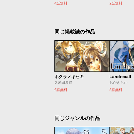
4話無料
2話無料
同じ掲載誌の作品
ボクラノキセキ
Landreaall
久米田夏緒
おがきちか
6話無料
5話無料
同じジャンルの作品