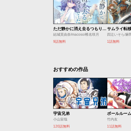
ただ静かに消え去るつもりでした
結城芙由奈/macoso/椎名咲月
四辻いそら/麻
9話無料
1話無料
おすすめの作品
宇宙兄弟
ボールルー
小山宙哉
竹内友
120話無料
11話無料