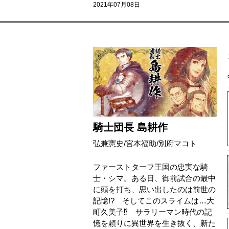
2021年07月08日
騎士団長 島耕作
弘兼憲史
/
宮本福助
/
別府マコト
ファーストターフ王国の忠実な騎
士・シマ。ある日、御前試合の最中
に頭を打ち、思い出したのは前世の
記憶!? そしてこのスライムは…大
町久美子⁉ サラリーマン時代の記
憶を頼りに異世界を生き抜く、新た