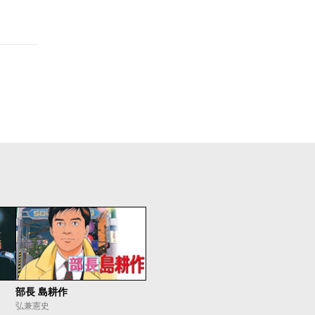
部長 島耕作
弘兼憲史