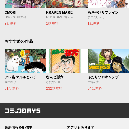
OMORI
KRAKEN MARE
あさやけリフレイン
OMOCAT/此糸縫
IZU/HAGANE/原正人
まつだひかり
3話無料
1話無料
1話無料
おすすめの作品
ツレ猫 マルルとハチ
なんと孫六
ふたりソロキャンプ
園田ゆり
さだやす圭
出端祐大
81話無料
232話無料
64話無料
コミックDAYS
最新情報を配信中!
アプリもあります