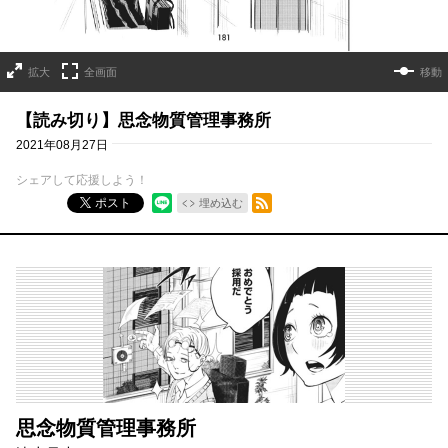
拡大
全画面
移動
【読み切り】思念物質管理事務所
2021年08月27日
シェアして応援しよう！
RSSフィード
ポスト
埋め込む
思念物質管理事務所