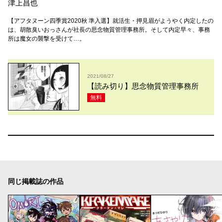
津上昌也
【アフタヌーン四季賞2020秋 準入選】就活生・押見眉がようやく内定したの
は、胡散臭いおっさんが社長の思念物質管理事務所。そして内定早々、事務
所は魔女の襲撃を受けて…。
2021/08/27
【読み切り】思念物質管理事務所
無料
同じ掲載誌の作品