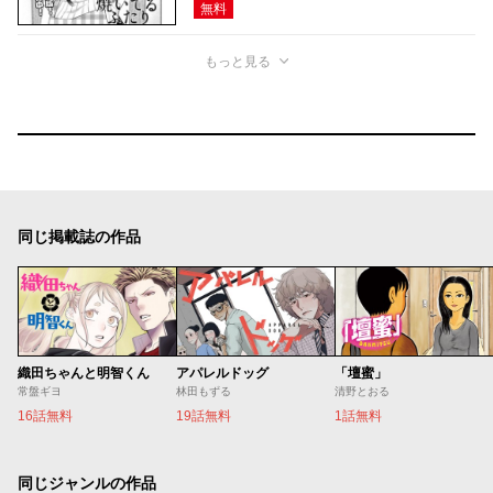
無料
もっと見る
同じ掲載誌の作品
織田ちゃんと明智くん
アパレルドッグ
「壇蜜」
常盤ギヨ
林田もずる
清野とおる
16話無料
19話無料
1話無料
同じジャンルの作品