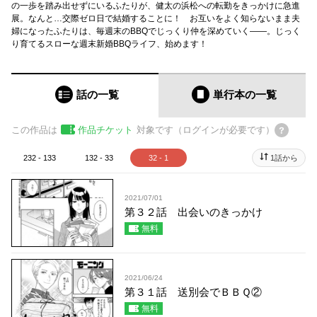
の一歩を踏み出せずにいるふたりが、健太の浜松への転勤をきっかけに急進
展。なんと…交際ゼロ日で結婚することに！ お互いをよく知らないまま夫
婦になったふたりは、毎週末のBBQでじっくり仲を深めていく――。じっく
り育てるスローな週末新婚BBQライフ、始めます！
話の一覧
単行本
の一覧
この作品は
作品チケット
対象です（ログインが必要です）
232 - 133
132 - 33
32 - 1
1話から
2021/07/01
第３２話 出会いのきっかけ
無料
2021/06/24
第３１話 送別会でＢＢＱ②
無料