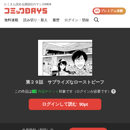
たくさん読める講談社のマンガWEB
コミックDAYS
¥0
プレミアム体験
無料連載
読み切り・新人
履歴
ログイン・登録
検
索
第２９話 サプライズなローストビーフ
この作品は
作品チケット
対象です（ログインが必要です）
ログインして読む
90pt
会員登録（初回）で