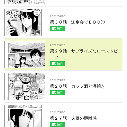
2021/06/10
第３０話 送別会でＢＢＱ①
無料
2021/06/03
第２９話 サプライズなローストビ
ーフ
無料
2021/05/27
第２８話 カップ酒と浜焼き
無料
2021/05/20
第２７話 夫婦の距離感
無料