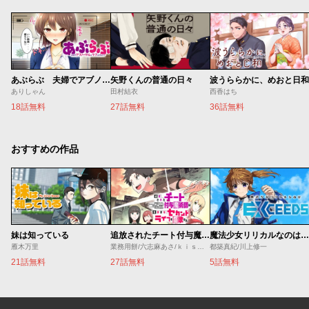
あぶらぶ 夫婦でアブノーマルなラブしませんか？
矢野くんの普通の日々
波うららかに、めおと日和
ありしゃん
田村結衣
西香はち
18話無料
27話無料
36話無料
おすすめの作品
妹は知っている
追放されたチート付与魔術師は気ままなセカンドライフを謳歌する。 ～俺は武器だけじゃなく、あらゆるものに『強化ポイント』を付与できるし、俺の意思でいつでも効果を解除できるけど、残った人たち大丈夫？～
魔法少女リリカルなのは EXCEEDS
雁木万里
業務用餅/六志麻あさ/ｋｉｓｕｉ
都築真紀/川上修一
21話無料
27話無料
5話無料