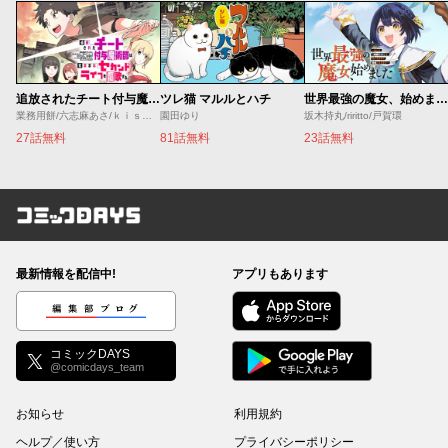
追放されたチート付与魔術師は気ままなセカンドライフを謳歌する。 ～俺は武器だけじゃなく、あらゆるものに『強化ポイント』を付与できるし、俺の意思でいつでも効果を解除できるけど、残った人たち大丈夫？～
ツレ猫 マルルとハチ
世界最強の魔女、始めました ～私だけ『攻略サイト』を見れる世界で自由に生きます～
業務用餅/六志麻あさ/ｋｉｓｕｉ
園田ゆり
坂木持丸/riritto/戸賀環
27話無料
81話無料
23話無料
コミックDAYS
最新情報を配信中!
アプリもあります
編集部ブログ
コミックDAYS
@comicdays_team
お知らせ
利用規約
ヘルプ／使い方
プライバシーポリシー