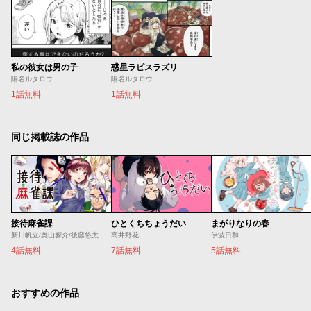
私の彼女は男の子
惑星ラピスラズリ
陽名ルタロウ
陽名ルタロウ
1話無料
1話無料
同じ掲載誌の作品
接待麻雀課
ひとくちちょうだい
まがりなりの春
新川帆立/奥山響介/後藤悠太
髙井野花
伊波日和
4話無料
7話無料
5話無料
おすすめの作品