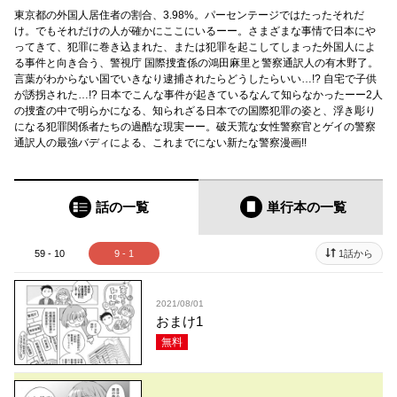
東京都の外国人居住者の割合、3.98%。パーセンテージではたったそれだ
け。でもそれだけの人が確かにここにいるーー。さまざまな事情で日本にや
ってきて、犯罪に巻き込まれた、または犯罪を起こしてしまった外国人によ
る事件と向き合う、警視庁 国際捜査係の鴻田麻里と警察通訳人の有木野了。
言葉がわからない国でいきなり逮捕されたらどうしたらいい…!? 自宅で子供
が誘拐された…!? 日本でこんな事件が起きているなんて知らなかったーー2人
の捜査の中で明らかになる、知られざる日本での国際犯罪の姿と、浮き彫り
になる犯罪関係者たちの過酷な現実ーー。破天荒な女性警察官とゲイの警察
通訳人の最強バディによる、これまでにない新たな警察漫画!!
話の一覧
単行本
の一覧
59 - 10
9 - 1
1話から
2021/08/01
おまけ1
無料