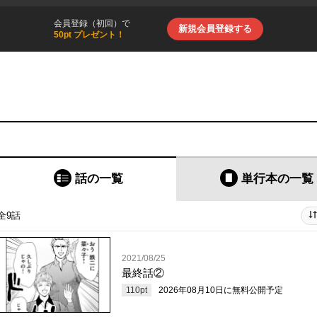
会員登録（初回）で
新規会員登録する
50pt プレゼント！
話の一覧
単行本
の一覧
全9話
2021/08/25
最終話②
110
pt
2026年08月10日
に無料公開予定