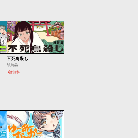
不死鳥殺し
須賀晶
3話無料