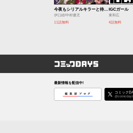
今夜もシリアルキラーと待ち合わせ
IGCガール
伊口紺/中村優児
東和広
11話無料
4話無料
コミックDAYS
最新情報を配信中!
編集部ブログ
コミックDA
@comicday