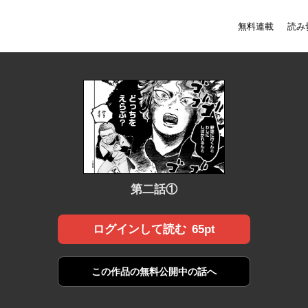
無料連載
読み
第二話①
65pt
ログインして読む
この作品の
無料公開中の話へ