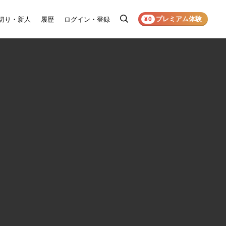
プレミアム体験
切り・新人
履歴
ログイン・登録
検
¥0
索