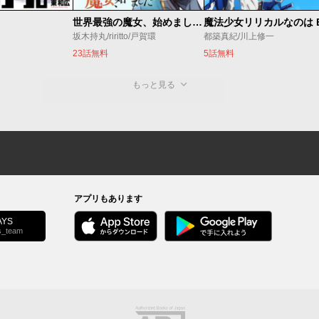
世界最強の魔女、始めました ～私だけ『攻略サイト』を見れる世界で自由に生きます～
坂木持丸/riritto/戸賀環
都築真紀/川上修一
23話無料
5話無料
もっと見る
アプリもあります
YS
s_team