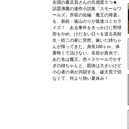
全国の書店員さんの共感度５つ★
話題沸騰の連作小説集「スモールワ
ールズ」所収の短編「魔王の帰還」
を、新鋭・嵐山のりが最速コミカラ
イズ！ ある事件をきっかけに野球
部をやめ、けだるい日々を送る高校
生・鉄二の家に突然、嫁いだ姉ちゃ
んが帰ってきた。身長188ｃｍ、体
重怖くて訊けない、名前が真央で、
あだ名は魔王。色々スケールでかす
ぎの姉ちゃんと、図体は大きいけど
小心者の弟が共闘する、破天荒で切
なくて、何より熱い夏休み！