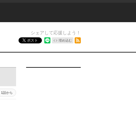
シェアして応援しよう！
RSSフィード
ポスト
埋め込む
1話から