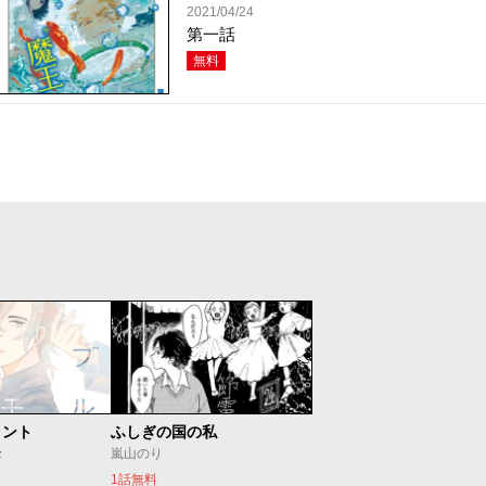
2021/04/24
第一話
無料
メント
ふしぎの国の私
ｚ
嵐山のり
1話無料