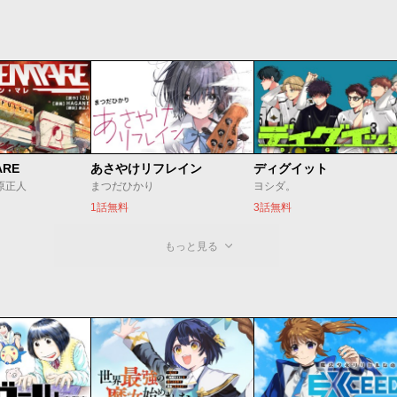
ARE
あさやけリフレイン
ディグイット
/原正人
まつだひかり
ヨシダ。
1話無料
3話無料
もっと見る