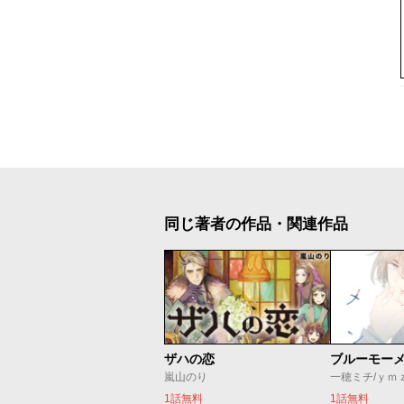
同じ著者の作品・関連作品
ザハの恋
ブルーモー
嵐山のり
一穂ミチ/ｙｍ
1話無料
1話無料