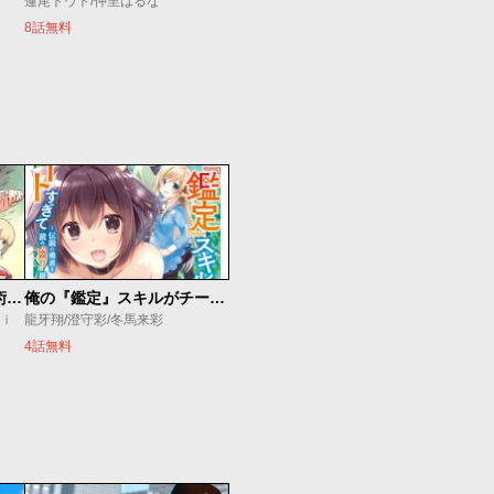
蓮尾トウト/仲里はるな
8話無料
追放されたチート付与魔術師は気ままなセカンドライフを謳歌する。 ～俺は武器だけじゃなく、あらゆるものに『強化ポイント』を付与できるし、俺の意思でいつでも効果を解除できるけど、残った人たち大丈夫？～
俺の『鑑定』スキルがチートすぎて
ｕｉ
龍牙翔/澄守彩/冬馬来彩
4話無料