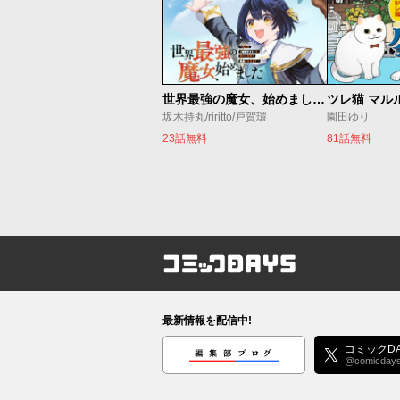
世界最強の魔女、始めました ～私だけ『攻略サイト』を見れる世界で自由に生きます～
ツレ猫 マル
坂木持丸/riritto/戸賀環
園田ゆり
23話無料
81話無料
コミックDAYS
最新情報を配信中!
編集部ブログ
コミックDA
@comicday