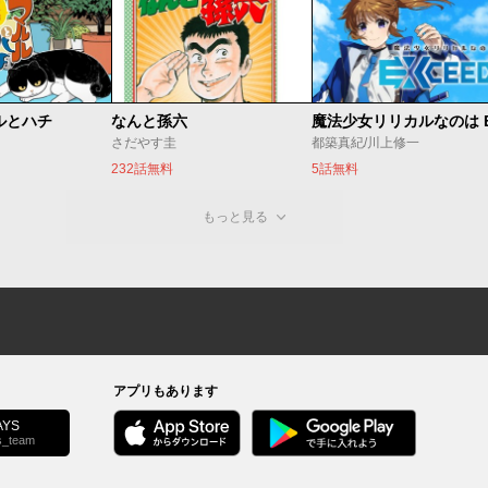
ルとハチ
なんと孫六
さだやす圭
都築真紀/川上修一
232話無料
5話無料
もっと見る
アプリもあります
YS
s_team