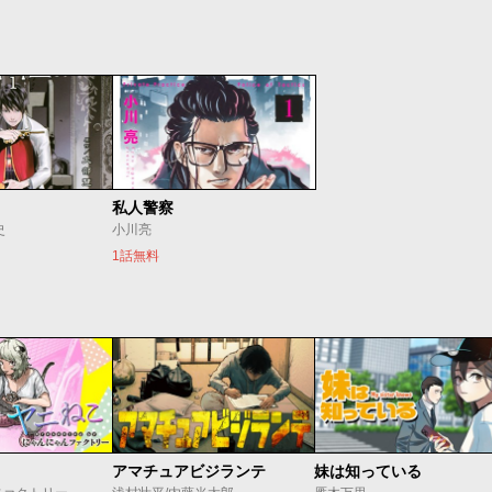
私人警察
史
小川亮
1話無料
アマチュアビジランテ
妹は知っている