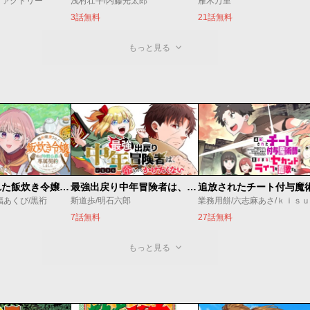
ファクトリー
浅村壮平/内藤光太郎
雁木万里
3話無料
21話無料
もっと見る
婚約破棄された飯炊き令嬢の私は冷酷公爵と専属契約しました～ですが胃袋を掴んだ結果、冷たかった公爵様がどんどん優しくなっています～
最強出戻り中年冒険者は、今さら命なんてかけたくない
福あくび/黒裄
斯道歩/明石六郎
業務用餅/六志麻あさ/ｋｉｓ
7話無料
27話無料
もっと見る