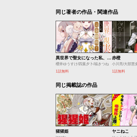
同じ著者の作品・関連作品
異世界で聖女になった私、現実世界でも聖女チートで完全勝利！
赤橙
櫻井ゆうすけ/四葉夕卜/福きつね
小川亮/大部慧
1話無料
1話無料
同じ掲載誌の作品
猩猩姫
ヤニねこ