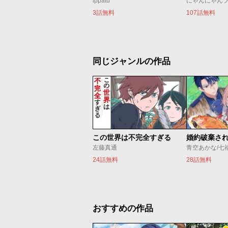
ippatu
にゃんにゃん
3話無料
107話無料
同じジャンルの作品
この世界は不完全すぎる
左藤真通
青空あかな/七
24話無料
28話無料
おすすめの作品