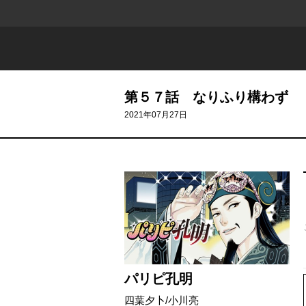
第５７話 なりふり構わず
2021年07月27日
パリピ孔明
四葉夕卜
/
小川亮