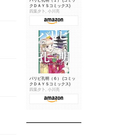
パリピ孔明（１） (コミッ
クＤＡＹＳコミックス)
四葉夕卜, 小川亮
パリピ孔明（６） (コミッ
クＤＡＹＳコミックス)
四葉夕卜, 小川亮