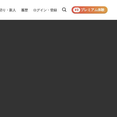
プレミアム体験
切り・新人
履歴
ログイン・登録
検
¥0
索