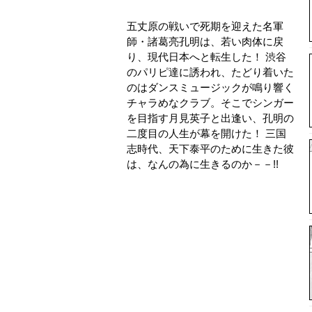
五丈原の戦いで死期を迎えた名軍
師・諸葛亮孔明は、若い肉体に戻
り、現代日本へと転生した！ 渋谷
のパリピ達に誘われ、たどり着いた
のはダンスミュージックが鳴り響く
チャラめなクラブ。そこでシンガー
を目指す月見英子と出逢い、孔明の
二度目の人生が幕を開けた！ 三国
志時代、天下泰平のために生きた彼
は、なんの為に生きるのか－－!!