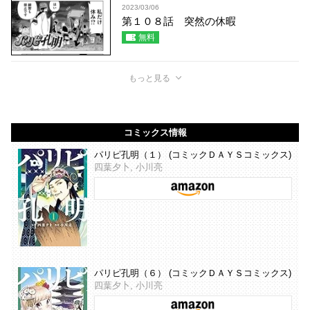
2023/03/06
第１０８話 突然の休暇
無料
もっと見る
コミックス情報
パリピ孔明（１） (コミックＤＡＹＳコミックス)
四葉夕卜, 小川亮
パリピ孔明（６） (コミックＤＡＹＳコミックス)
四葉夕卜, 小川亮