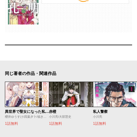
同じ著者の作品・関連作品
異世界で聖女になった私、現実世界でも聖女チートで完全勝利！
赤橙
私人警察
櫻井ゆうすけ/四葉夕卜/福きつね
小川亮/大部慧史
小川亮
1話無料
1話無料
1話無料