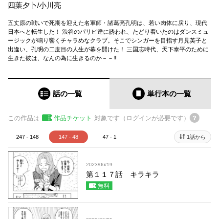
四葉夕卜
/
小川亮
五丈原の戦いで死期を迎えた名軍師・諸葛亮孔明は、若い肉体に戻り、現代
日本へと転生した！ 渋谷のパリピ達に誘われ、たどり着いたのはダンスミュ
ージックが鳴り響くチャラめなクラブ。そこでシンガーを目指す月見英子と
出逢い、孔明の二度目の人生が幕を開けた！ 三国志時代、天下泰平のために
生きた彼は、なんの為に生きるのか－－!!
話の一覧
単行本
の一覧
この作品は
作品チケット
対象です（ログインが必要です）
247 - 148
147 - 48
47 - 1
1話から
2023/06/19
第１１７話 キラキラ
無料