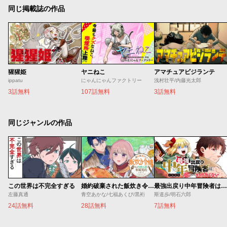
同じ掲載誌の作品
猩猩姫
ヤニねこ
アマチュアビジランテ
ippatu
にゃんにゃんファクトリー
浅村壮平/内藤光太郎
3話無料
107話無料
3話無料
同じジャンルの作品
この世界は不完全すぎる
婚約破棄された飯炊き令嬢の私は冷酷公爵と専属契約しました～ですが胃袋を掴んだ結果、冷たかった公爵様がどんどん優しくなっています～
最強出戻り中年冒険者は、今さら命なんてかけたくない
左藤真通
青空あかな/七福あくび/黒裄
斯道歩/明石六郎
24話無料
28話無料
7話無料