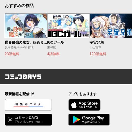
おすすめの作品
世界最強の魔女、始めました ～私だけ『攻略サイト』を見れる世界で自由に生きます～
IGCガール
宇宙兄弟
坂木持丸/riritto/戸賀環
東和広
小山宙哉
23話無料
4話無料
120話無料
コミックDAYS
最新情報を配信中!
アプリもあります
編集部ブログ
コミックDAYS
@comicdays_team