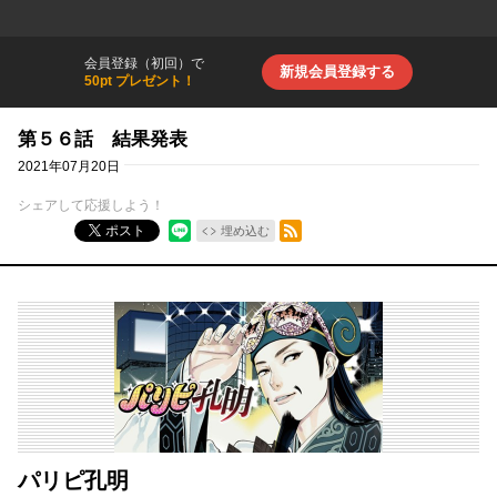
会員登録（初回）で
新規会員登録する
50pt プレゼント！
第５６話 結果発表
2021年07月20日
シェアして応援しよう！
RSSフィード
ポスト
埋め込む
パリピ孔明