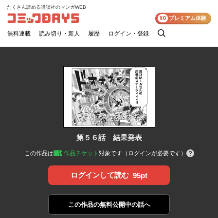
たくさん読める講談社のマンガWEB
コミックDAYS
¥0
プレミアム体験
無料連載
読み切り・新人
履歴
ログイン・登録
検
索
第５６話 結果発表
この作品は
作品チケット
対象です（ログインが必要です）
ログインして読む
95pt
この作品の
無料公開中の話へ