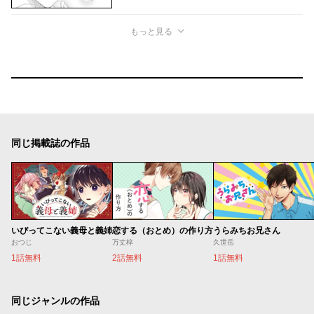
もっと見る
同じ掲載誌の作品
いびってこない義母と義姉
恋する（おとめ）の作り方
うらみちお兄さん
おつじ
万丈梓
久世岳
1話無料
2話無料
1話無料
同じジャンルの作品