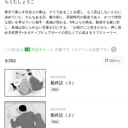
らくたしょうこ
東京で暮らす社会人の奏は、ゲイであることを隠し、もう恋はしないと心に
決めていた。そんなある日、奏の前に、高校時代の親友であり、かつて特別
な想いを寄せていた相手・真城が現れる。6年ぶりの再会。動揺する奏に対
し、真城は信じられない言葉を口にする。「お前のこと好きだから」押し強
め天然男子×ネガティブピュアボーイの切なくて心温まるラブストーリー。
この作品は
作品チケット
対象です（ログインが必要です）
全29話
1話から
2021/05/20
最終話（３）
50
pt
2021/05/20
最終話（２）
50
pt