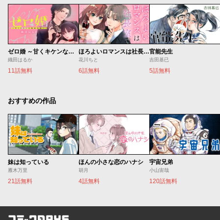
ゼロ婚 ～甘くキケンな極秘任務～
ほろよいロマンスは社長室で
官能先生
織田はるか
花川ちと
吉田基已
11話無料
6話無料
5話無料
おすすめの作品
妹は知っている
ほんの小さな恋のハナシ
宇宙兄弟
雁木万里
胡月
小山宙哉
21話無料
4話無料
120話無料