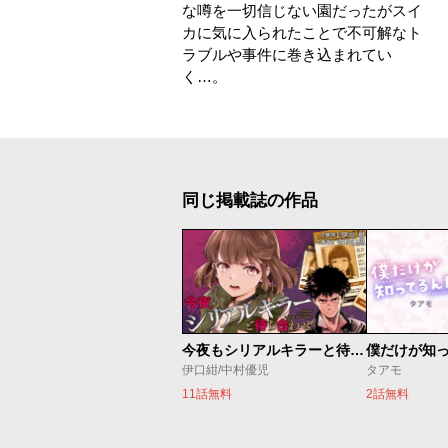
な噂を一切信じない園だったがスイ
カに気に入られたことで不可解なト
ラブルや事件に巻き込まれてい
く…。
同じ掲載誌の作品
今夜もシリアルキラーと待ち合わせ
僕だけが知
伊口紺/中村優児
タアモ
11話無料
2話無料