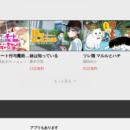
追放されたチート付与魔術師は気ままなセカンドライフを謳歌する。 ～俺は武器だけじゃなく、あらゆるものに『強化ポイント』を付与できるし、俺の意思でいつでも効果を解除できるけど、残った人たち大丈夫？～
妹は知っている
ツレ猫 マルルとハチ
麻あさ/ｋｉｓｕｉ
雁木万里
園田ゆり
21話無料
81話無料
もっと見る
アプリもあります