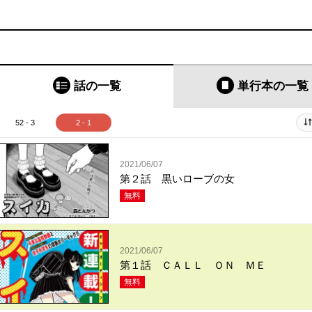
話の一覧
単行本
の一覧
52 - 3
2 - 1
2021/06/07
第２話 黒いローブの女
無料
2021/06/07
第１話 ＣＡＬＬ ＯＮ ＭＥ
無料