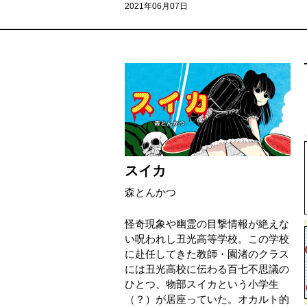
2021年06月07日
スイカ
森とんかつ
怪奇現象や幽霊の目撃情報が絶えな
い呪われし丑光高等学校。この学校
に赴任してきた教師・園渚のクラス
には丑光高校に伝わる百七不思議の
ひとつ、物部スイカという小学生
（？）が居座っていた。オカルト的