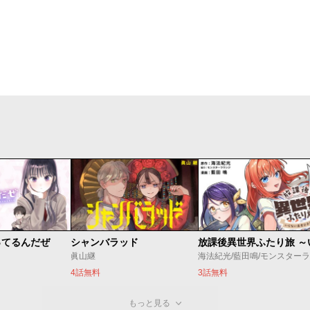
ってるんだぜ
シャンバラッド
眞山継
4話無料
3話無料
もっと見る