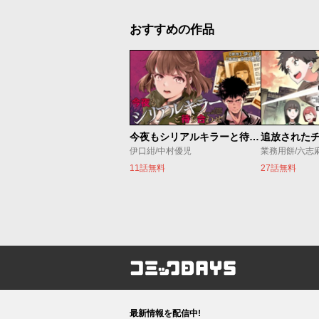
おすすめの作品
今夜もシリアルキラーと待ち合わせ
伊口紺/中村優児
業務用餅/六志
11話無料
27話無料
コミックDAYS
最新情報を配信中!