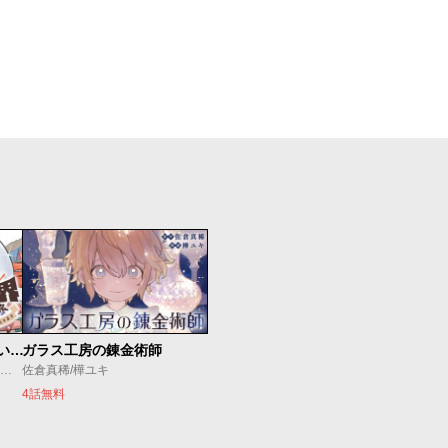
放課後異世界ふたり旅 ～いらない勇者ひきとります～
ガラス工房の錬金術師
海法紀光/藍田鳴/モンスターラウンジ
佐倉真稀/樺ユキ
4話無料