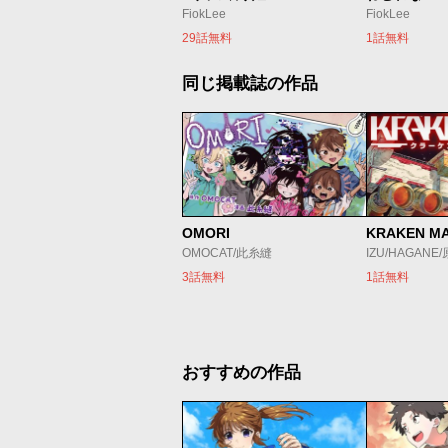
FiokLee
FiokLee
29話無料
1話無料
同じ掲載誌の作品
OMORI
KRAKEN M
OMOCAT/此糸縫
IZU/HAGANE
3話無料
1話無料
おすすめの作品