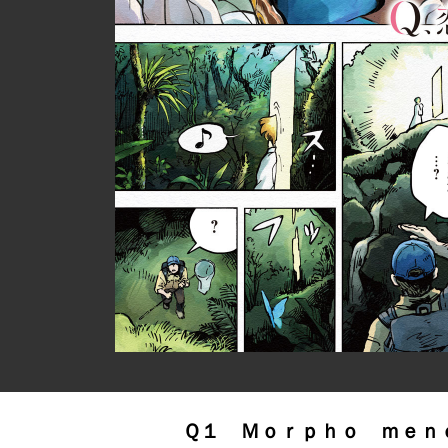
Ｑ１ Ｍｏｒｐｈｏ ｍｅｎ