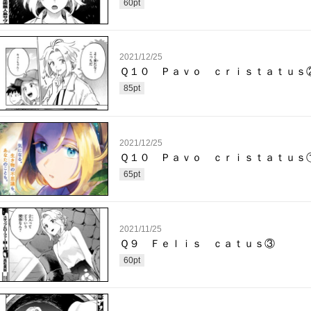
60
pt
2021/12/25
Ｑ１０ Ｐａｖｏ ｃｒｉｓｔａｔｕｓ
85
pt
2021/12/25
Ｑ１０ Ｐａｖｏ ｃｒｉｓｔａｔｕｓ
65
pt
2021/11/25
Ｑ９ Ｆｅｌｉｓ ｃａｔｕｓ③
60
pt