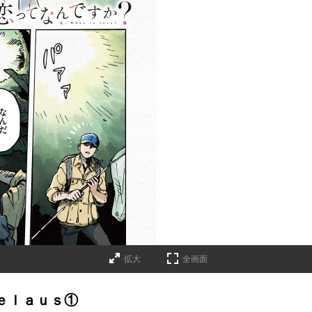
拡大
全画面
ｅｌａｕｓ①