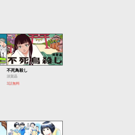
不死鳥殺し
須賀晶
3話無料