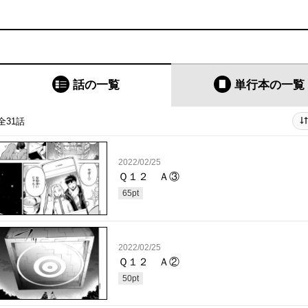
話の一覧
単行本
の一覧
全31話
2022/02/25
Ｑ１２ Ａ③
65
pt
2022/02/25
Ｑ１２ Ａ②
50
pt