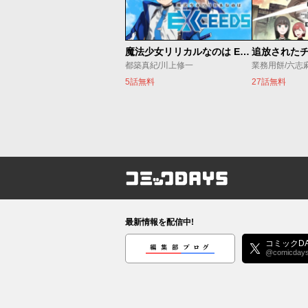
魔法少女リリカルなのは EXCEEDS
都築真紀/川上修一
業務用餅/六志
5話無料
27話無料
コミックDAYS
最新情報を配信中!
編集部ブログ
コミックDA
@comicday