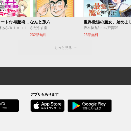
追放されたチート付与魔術師は気ままなセカンドライフを謳歌する。 ～俺は武器だけじゃなく、あらゆるものに『強化ポイント』を付与できるし、俺の意思でいつでも効果を解除できるけど、残った人たち大丈夫？～
なんと孫六
麻あさ/ｋｉｓｕｉ
さだやす圭
坂木持丸/riritto/戸賀環
232話無料
23話無料
もっと見る
アプリもあります
YS
s_team