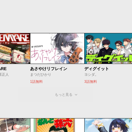
ARE
あさやけリフレイン
ディグイット
/原正人
まつだひかり
ヨシダ。
1話無料
3話無料
もっと見る