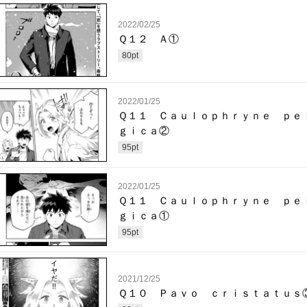
2022/02/25
Ｑ１２ Ａ①
80
pt
2022/01/25
Ｑ１１ Ｃａｕｌｏｐｈｒｙｎｅ ｐｅ
ｇｉｃａ②
95
pt
2022/01/25
Ｑ１１ Ｃａｕｌｏｐｈｒｙｎｅ ｐｅ
ｇｉｃａ①
95
pt
2021/12/25
Ｑ１０ Ｐａｖｏ ｃｒｉｓｔａｔｕｓ