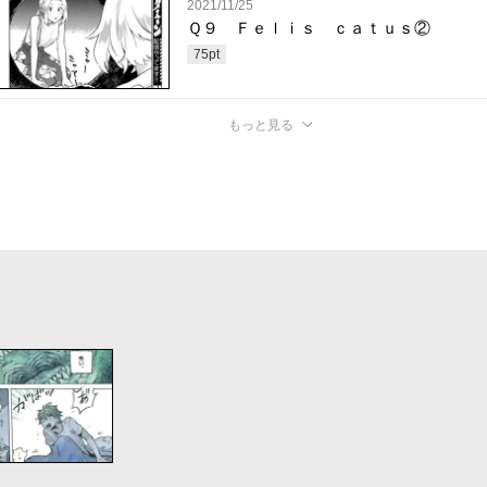
2021/11/25
Ｑ９ Ｆｅｌｉｓ ｃａｔｕｓ②
75
pt
もっと見る