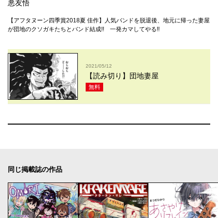
悪友悟
【アフタヌーン四季賞2018夏 佳作】人気バンドを脱退後、地元に帰った妻屋
が団地のクソガキたちとバンド結成!! 一発カマしてやる!!
2021/05/12
【読み切り】団地妻屋
無料
同じ掲載誌の作品