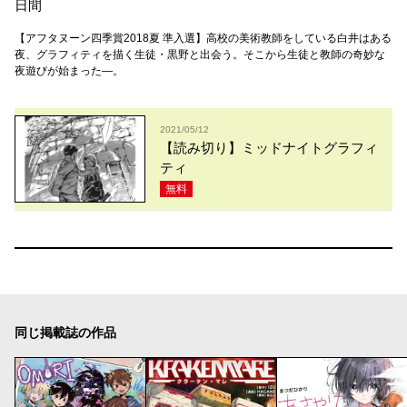
日間
【アフタヌーン四季賞2018夏 準入選】高校の美術教師をしている白井はある
夜、グラフィティを描く生徒・黒野と出会う。そこから生徒と教師の奇妙な
夜遊びが始まった―。
2021/05/12
【読み切り】ミッドナイトグラフィ
ティ
無料
同じ掲載誌の作品