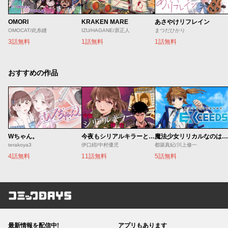
OMORI
KRAKEN MARE
あさやけリフレイン
OMOCAT/此糸縫
IZU/HAGANE/原正人
まつだひかり
3話無料
1話無料
1話無料
おすすめの作品
Wちゃん。
今夜もシリアルキラーと待ち合わせ
魔法少女リリカルなのは EXCEEDS
terakoya3
伊口紺/中村優児
都築真紀/川上修一
4話無料
11話無料
5話無料
コミックDAYS
最新情報を配信中!
アプリもあります