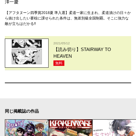
澤一慶
【アフタヌーン四季賞2018夏 準入選】柔道一家に生まれ、柔道漬けの日々か
ら抜け出したい要椋に課せられた条件は、無差別級全国制覇。そこに強力な
敵が立ちはだかる!!
2021/05/12
【読み切り】STAIRWAY TO
HEAVEN
無料
同じ掲載誌の作品