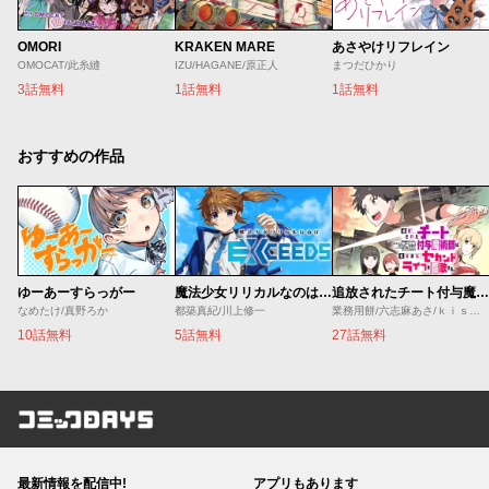
OMORI
KRAKEN MARE
あさやけリフレイン
OMOCAT/此糸縫
IZU/HAGANE/原正人
まつだひかり
3話無料
1話無料
1話無料
おすすめの作品
ゆーあーすらっがー
魔法少女リリカルなのは EXCEEDS
追放されたチート付与魔術師は気ままなセカンドライフを謳歌する。 ～俺は武器だけじゃなく、あらゆるものに『強化ポイント』を付与できるし、俺の意思でいつでも効果を解除できるけど、残った人たち大丈夫？～
なめたけ/真野ろか
都築真紀/川上修一
業務用餅/六志麻あさ/ｋｉｓｕｉ
10話無料
5話無料
27話無料
コミックDAYS
最新情報を配信中!
アプリもあります