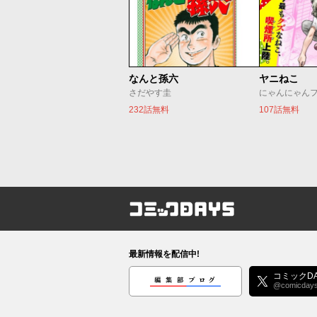
なんと孫六
ヤニねこ
さだやす圭
にゃんにゃん
232話無料
107話無料
コミックDAYS
最新情報を配信中!
編集部ブログ
コミックDA
@comicday