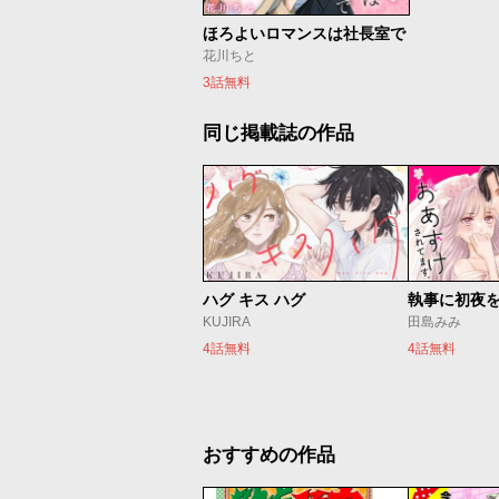
ほろよいロマンスは社長室で
花川ちと
3話無料
同じ掲載誌の作品
ハグ キス ハグ
KUJIRA
田島みみ
4話無料
4話無料
おすすめの作品