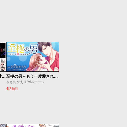
リーマンに転生した姫が甘すぎて前世騎士の私、とろける
至極の男～もう一度愛される夜
ささおかえり/ボルテージ
4話無料