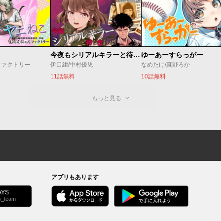
今夜もシリアルキラーと待ち合わせ
ゆーあーすらっがー
ファクトリー
伊口紺/中村優児
なめたけ/真野ろか
11話無料
10話無料
もっと見る
アプリもあります
YS
s_team