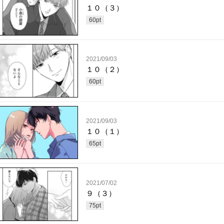
１０（３）
60
pt
2021/09/03
１０（２）
60
pt
2021/09/03
１０（１）
65
pt
2021/07/02
９（３）
75
pt