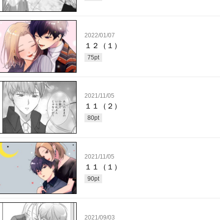
2022/01/07
１２（１）
75
pt
2021/11/05
１１（２）
80
pt
2021/11/05
１１（１）
90
pt
2021/09/03