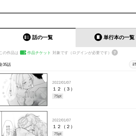
話の一覧
単行本
の一覧
この作品は
作品チケット
対象です（ログインが必要です）
全35話
2022/01/07
１２（３）
75
pt
2022/01/07
１２（２）
75
pt