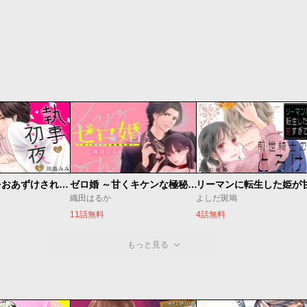
執事に初夜をおあずけされてます。
ゼロ婚 ～甘くキケンな極秘任務～
織田はるか
よしだ斑鳩
11話無料
4話無料
もっと見る