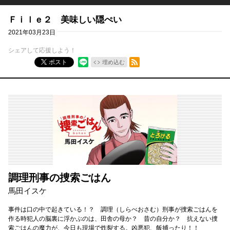
Ｆｉｌｅ２ 美味しい隠ぺい
2021年03月23日
シェアして応援しよう！
RSSフィード
ポスト
埋め込む
調理刑事の捜索ごはん
馬田イスケ
事件は口の中で起きている！？ 調理（しらべおさむ）刑事が捜索ごはんを
作る時犯人の脳裏に浮かぶのは、田舎の母か？ 昔の自分か？ 抗えない捜
索ごはんの魔力が、今日も現場で炸裂する。凶悪犯、飯捕ったり！！