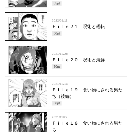
85
pt
2022/01/11
Ｆｉｌｅ２１ 呪術と廻転
80
pt
2021/12/28
Ｆｉｌｅ２０ 呪術と海鮮
70
pt
2021/12/14
Ｆｉｌｅ１９ 食い物にされる男た
ち（後編）
80
pt
2021/11/22
Ｆｉｌｅ１８ 食い物にされる男た
ち