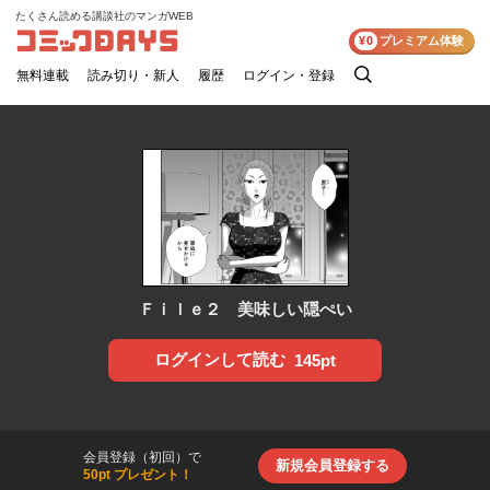
たくさん読める講談社のマンガWEB
コミックDAYS
¥0
プレミアム体験
無料連載
読み切り・新人
履歴
ログイン・登録
検
索
Ｆｉｌｅ２ 美味しい隠ぺい
ログインして読む
145pt
会員登録（初回）で
新規会員登録する
50pt プレゼント！