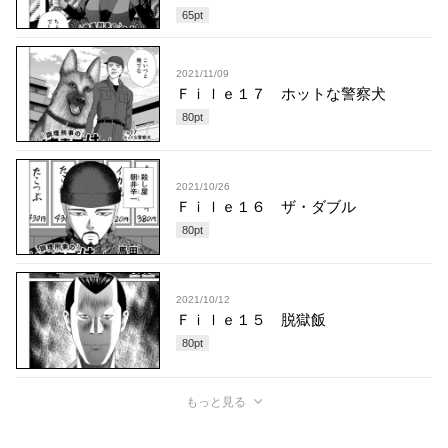
65
pt
2021/11/09
Ｆｉｌｅ１７ ホットな警察犬
80
pt
2021/10/26
Ｆｉｌｅ１６ ザ・ダブル
80
pt
2021/10/12
Ｆｉｌｅ１５ 脱獄飯
80
pt
もっと見る