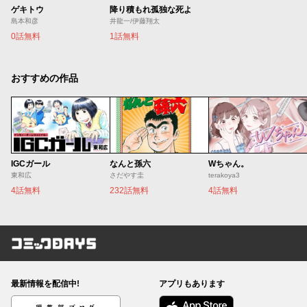
ゲキトウ
降り積もれ孤独な死よ
島本和彦
井龍一/伊藤翔太
0話無料
1話無料
おすすめの作品
IGCガール
なんと孫六
Wちゃん。
東和広
さだやす圭
terakoya3
4話無料
232話無料
4話無料
コミックDAYS
最新情報を配信中!
アプリもあります
編集部ブログ