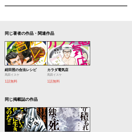
同じ著者の作品・関連作品
紺田照の合法レシピ
カラダ電気店
馬田イスケ
馬田イスケ
1話無料
1話無料
同じ掲載誌の作品