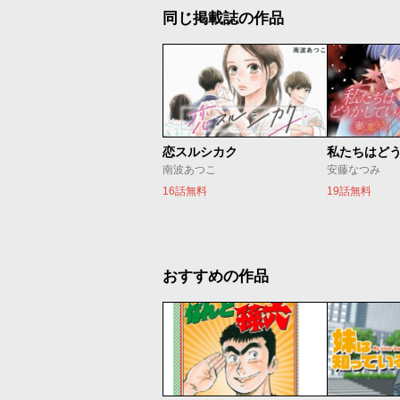
同じ掲載誌の作品
恋スルシカク
南波あつこ
安藤なつみ
16話無料
19話無料
おすすめの作品