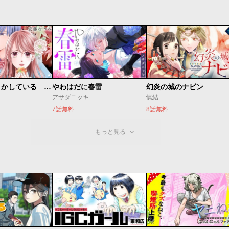
私たちはどうかしている 妻恋い
やわはだに春雷
幻炎の城のナビン
アサダニッキ
慎結
7話無料
8話無料
もっと見る