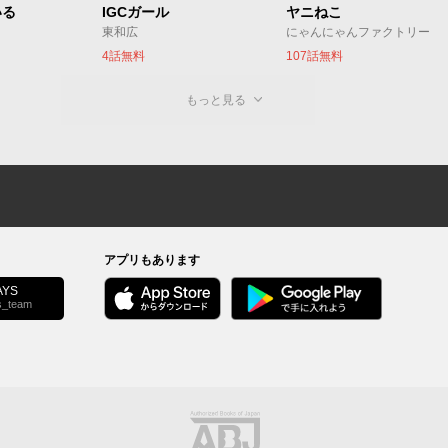
いる
IGCガール
ヤニねこ
東和広
にゃんにゃんファクトリー
4話無料
107話無料
もっと見る
アプリもあります
YS
s_team