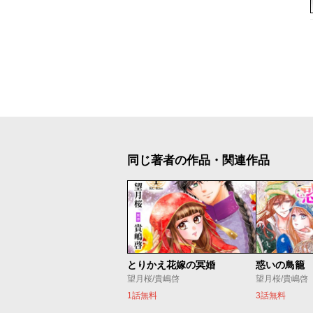
同じ著者の作品・関連作品
とりかえ花嫁の冥婚
惑いの鳥籠
望月桜/貴嶋啓
望月桜/貴嶋啓
1話無料
3話無料