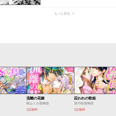
もっと見る
流離の花嫁
囚われの歌姫
梶山ミカ/貴嶋啓
望月桜/貴嶋啓
1話無料
1話無料