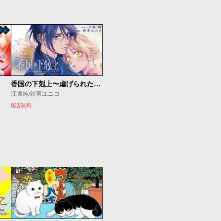
香国の下剋上〜虐げられた調香師は不遇の皇子と天下を狙う〜
江坂純/鈴宮ユニコ
8話無料