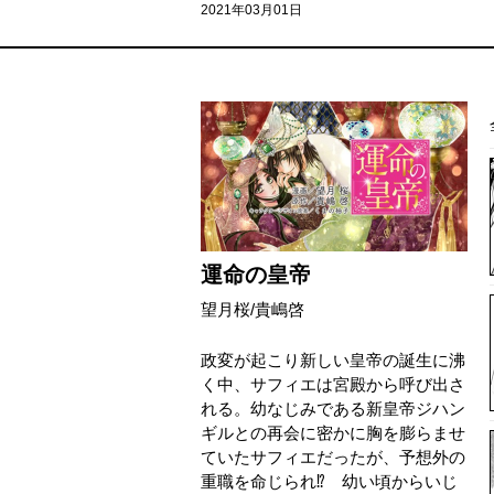
2021年03月01日
運命の皇帝
望月桜
/
貴嶋啓
政変が起こり新しい皇帝の誕生に沸
く中、サフィエは宮殿から呼び出さ
れる。幼なじみである新皇帝ジハン
ギルとの再会に密かに胸を膨らませ
ていたサフィエだったが、予想外の
重職を命じられ⁉ 幼い頃からいじ