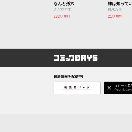
なんと孫六
妹は知って
さだやす圭
雁木万里
232話無料
21話無料
コミックDAYS
最新情報を配信中!
編集部ブログ
コミックDA
@comicday