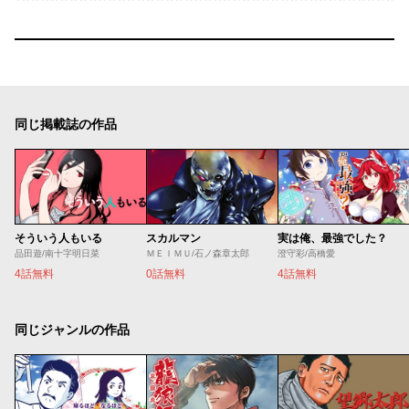
同じ掲載誌の作品
そういう人もいる
スカルマン
実は俺、最強でした？
品田遊/南十字明日菜
ＭＥＩＭＵ/石ノ森章太郎
澄守彩/高橋愛
4話無料
0話無料
4話無料
同じジャンルの作品