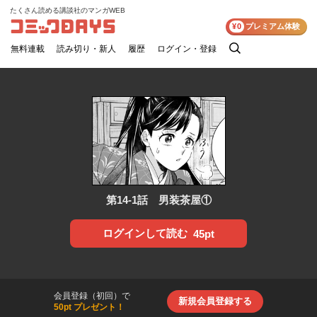
たくさん読める講談社のマンガWEB
コミックDAYS
¥0
プレミアム体験
無料連載
読み切り・新人
履歴
ログイン・登録
検
索
第14-1話 男装茶屋①
ログインして読む
45pt
会員登録（初回）で
新規会員登録する
50pt プレゼント！