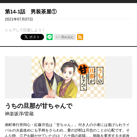
第14-1話 男装茶屋①
2021年07月07日
シェアして応援しよう！
RSSフィード
ポスト
埋め込む
うちの旦那が甘ちゃんで
神楽坂淳
/
雷蔵
南町奉行所同心・紅藤月也は「甘ちゃん」。付き人の小者には逃げられライ
バルの火盗改めにも手柄をさらわれ…妻の沙耶は月也のことが心配です。そ
んな時、江戸を騒がせていたのは「八十両の盗賊」。賄賂を要求する火盗改