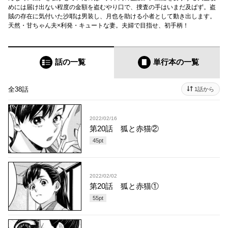
めには届け出ない程度の金額を盗むやり口で、捜査の手はいまだ及ばず。盗
賊の存在に気付いた沙耶は男装し、月也を助ける小者として動き出します。
天然・甘ちゃん夫×利発・キュートな妻。夫婦で目指せ、初手柄！
話の一覧
単行本
の一覧
全38話
1話から
2022/02/16
第20話 狐と赤猫②
45
pt
2022/02/02
第20話 狐と赤猫①
55
pt