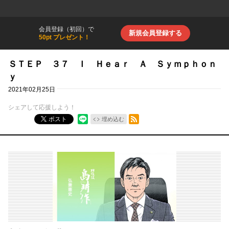
会員登録（初回）で
新規会員登録する
50pt プレゼント！
ＳＴＥＰ ３７ Ｉ Ｈｅａｒ Ａ Ｓｙｍｐｈｏｎ
ｙ
2021年02月25日
シェアして応援しよう！
RSSフィード
ポスト
埋め込む