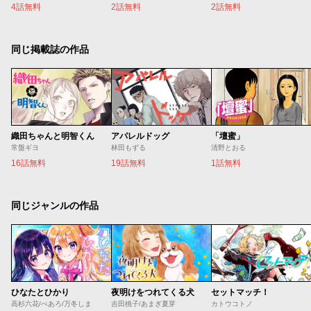
4話無料
2話無料
2話無料
同じ掲載誌の作品
織田ちゃんと明智くん
アパレルドッグ
「壇蜜」
常盤ギヨ
林田もずる
清野とおる
16話無料
19話無料
1話無料
同じジャンルの作品
ひなたとひかり
夜明けをつれてくる犬
セットマッチ！
高杉六花/べあろ/万冬しま
吉田桃子/あまぎ夏芽
カトウコトノ