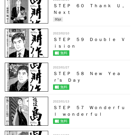
ＳＴＥＰ ６０ Ｔｈａｎｋ Ｕ，
Ｎｅｘｔ
80
pt
2022/02/10
ＳＴＥＰ ５９ Ｄｏｕｂｌｅ Ｖ
ｉｓｉｏｎ
無料
2022/01/27
ＳＴＥＰ ５８ Ｎｅｗ Ｙｅａ
ｒ’ｓ Ｄａｙ
無料
2022/01/13
ＳＴＥＰ ５７ Ｗｏｎｄｅｒｆｕ
ｌ ｗｏｎｄｅｒｆｕｌ
無料