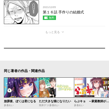
2021/12/05
第１６話 手作りの結婚式
無料
もっと見る
同じ著者の作品・関連作品
放課後、ぼくは君になる
ただ大きな猫になりたい
らぶキョ ～家庭教師が××すぎて勉強どころじゃない～
多喜れい
筒井テツ/多喜れい
多喜れい