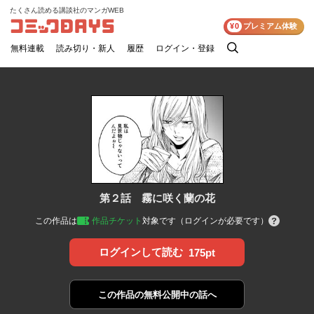
たくさん読める講談社のマンガWEB
コミックDAYS
¥0
プレミアム体験
無料連載
読み切り・新人
履歴
ログイン・登録
検
索
第２話 霧に咲く蘭の花
この作品は
作品チケット
対象です（ログインが必要です）
ログインして読む
175pt
この作品の
無料公開中の話へ