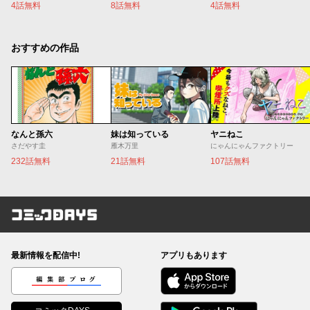
4話無料
8話無料
4話無料
おすすめの作品
なんと孫六
妹は知っている
ヤニねこ
さだやす圭
雁木万里
にゃんにゃんファクトリー
232話無料
21話無料
107話無料
コミックDAYS
最新情報を配信中!
アプリもあります
編集部ブログ