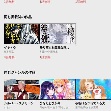
1話無料
1話無料
1話無料
同じ掲載誌の作品
ゲキトウ
降り積もれ孤独な死よ
島本和彦
井龍一/伊藤翔太
0話無料
1話無料
同じジャンルの作品
シルバー・スクリーン
ひなたとひかり
夜明けをつれてくる犬
いまい
高杉六花/べあろ/万冬しま
吉田桃子/あまぎ夏芽