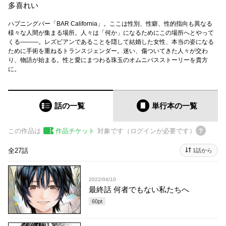
多喜れい
ハプニングバー「BAR California」。ここは性別、性癖、性的指向も異なる
様々な人間が集まる場所。人々は「何か」になるためにこの場所へとやって
くる―――。レズビアンであることを隠して結婚した女性、本当の姿になる
ために手術を重ねるトランスジェンダー。迷い、傷ついてきた人々が交わ
り、物語が始まる。性と愛にまつわる珠玉のオムニバスストーリーを貴方
に。
話の一覧
単行本
の一覧
この作品は
作品チケット
対象です（ログインが必要です）
全27話
1話から
2022/04/10
最終話 何者でもない私たちへ
60
pt