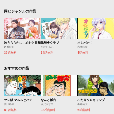
同じジャンルの作品
波うららかに、めおと日和
黒歴史クラブ
オシバナ！
西香はち
かなたるい
志摩時緒
36話無料
14話無料
4話無料
おすすめの作品
ツレ猫 マルルとハチ
なんと孫六
ふたりソロキャンプ
園田ゆり
さだやす圭
出端祐大
81話無料
232話無料
64話無料