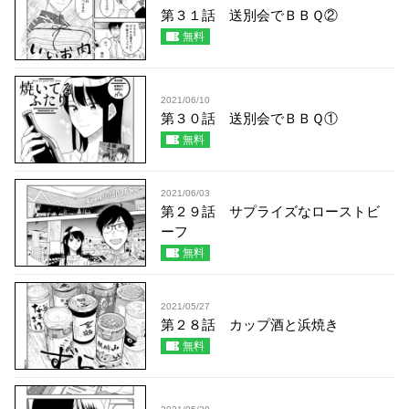
第３１話 送別会でＢＢＱ②
無料
2021/06/10
第３０話 送別会でＢＢＱ①
無料
2021/06/03
第２９話 サプライズなローストビ
ーフ
無料
2021/05/27
第２８話 カップ酒と浜焼き
無料