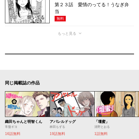
第２３話 愛情のってる！うなぎ弁
当
無料
もっと見る
同じ掲載誌の作品
織田ちゃんと明智くん
アパレルドッグ
「壇蜜」
常盤ギヨ
林田もずる
清野とおる
16話無料
19話無料
1話無料