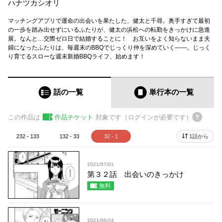
ハナツカシオリ
マッチングアプリで運命の出会いを果たした、健太と千尋。奥手すぎて最初
の一歩を踏み出せずにいるふたりが、健太の浜松への転勤をきっかけに急進
展。なんと…交際ゼロ日で結婚することに！ お互いをよく知らないまま夫
婦になったふたりは、毎週末のBBQでじっくり仲を深めていく――。じっく
り育てるスローな週末新婚BBQライフ、始めます！
話の一覧
単行本
の一覧
この作品は
作品チケット
対象です（ログインが必要です）
232 - 133
132 - 33
32 - 1
1話から
2021/07/01
第３２話 出会いのきっかけ
無料
2021/06/24