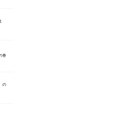
よ
の巻
、の