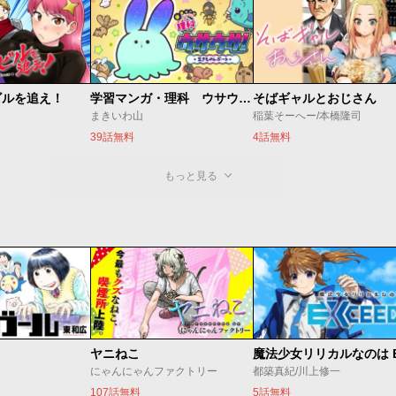
ビルを追え！
学習マンガ・理科 ウサウサ！
そばギャルとおじさん
まきいわ山
稲葉そーへー/本橋隆司
39話無料
4話無料
もっと見る
ヤニねこ
にゃんにゃんファクトリー
都築真紀/川上修一
107話無料
5話無料