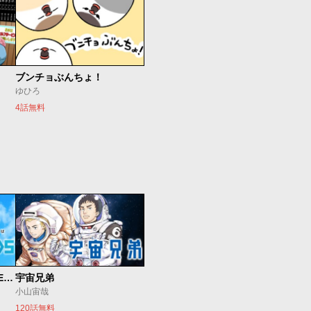
ブンチョぶんちょ！
ゆひろ
4話無料
魔法少女リリカルなのは EXCEEDS
宇宙兄弟
小山宙哉
120話無料