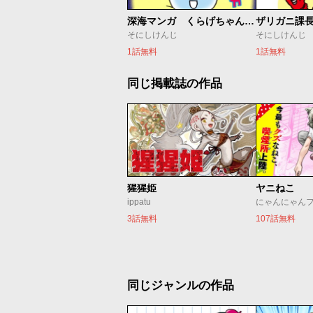
深海マンガ くらげちゃん くらげ日和
ザリガニ課
そにしけんじ
そにしけんじ
1話無料
1話無料
同じ掲載誌の作品
猩猩姫
ヤニねこ
ippatu
にゃんにゃん
3話無料
107話無料
同じジャンルの作品