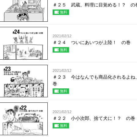
＃２５ 武蔵、料理に目覚める！？ の
無料
2021/02/12
＃２４ ついにあいつが上陸！ の巻
無料
2021/02/12
＃２３ 今はなんでも商品化されるよね
巻
無料
2021/02/12
＃２２ 小小次郎、捨て犬に！？ の巻
無料