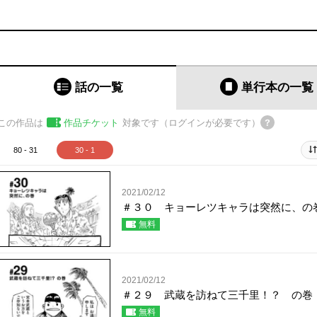
話の一覧
単行本
の一覧
この作品は
作品チケット
対象です（ログインが必要です）
80 - 31
30 - 1
2021/02/12
＃３０ キョーレツキャラは突然に、の
無料
2021/02/12
＃２９ 武蔵を訪ねて三千里！？ の巻
無料