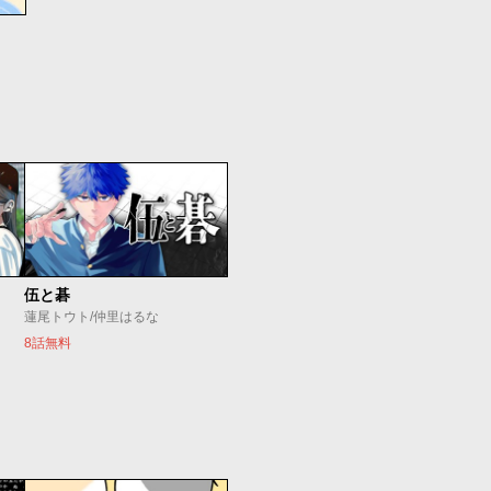
伍と碁
蓮尾トウト/仲里はるな
8話無料