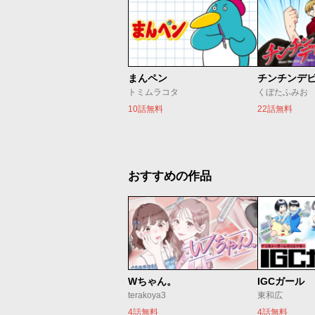
まんペン
チンチンデ
トミムラコタ
くぼたふみお
10話無料
22話無料
おすすめの作品
Wちゃん。
IGCガール
terakoya3
東和広
4話無料
4話無料