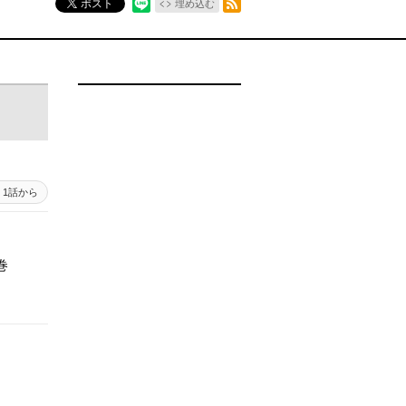
ポスト
埋め込む
1話から
巻