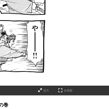
拡大
全画面
の巻