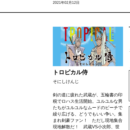
2021年02月12日
トロピカル侍
そにしけんじ
剣の道に疲れた武蔵が、五輪書の印
税でロハス生活開始。ユルユルな男
たちがユルユルなムードのビーチで
繰り広げる、どうでもいい争い。集
まれ剣豪ファン！ ただし現地集合
現地解散だ！ 武蔵VS小次郎、世