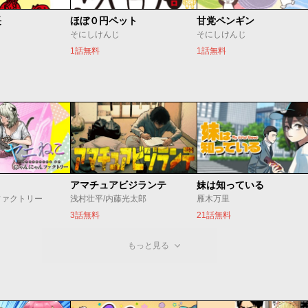
長
ほぼ０円ペット
甘党ペンギン
そにしけんじ
そにしけんじ
1話無料
1話無料
アマチュアビジランテ
妹は知っている
ファクトリー
浅村壮平/内藤光太郎
雁木万里
3話無料
21話無料
もっと見る