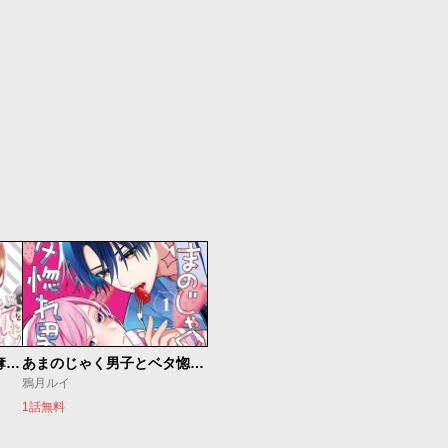
恋ヶ窪くんにはじめてを奪われました
あまのじゃく男子とベタ惚れ男子
鴉月ルイ
1話無料