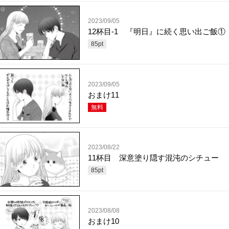
2023/09/05
12杯目-1 『明日』に続く思い出ご飯①
85
pt
2023/09/05
おまけ11
無料
2023/08/22
11杯目 深意塗り隠す混沌のシチュー
85
pt
2023/08/08
おまけ10