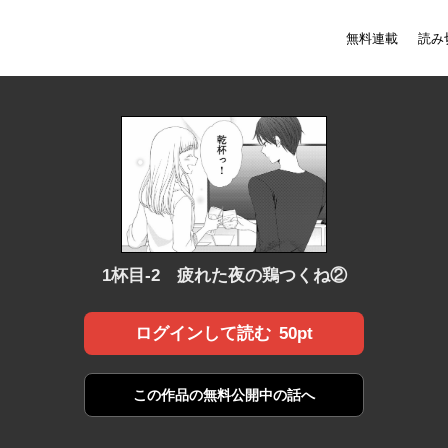
無料連載
読み
1杯目-2 疲れた夜の鶏つくね②
50pt
ログインして読む
この作品の
無料公開中の話へ