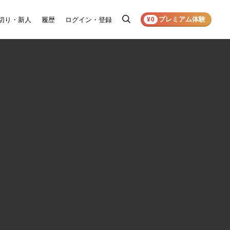
プレミアム体験
切り・新人
履歴
ログイン・登録
検
¥0
索