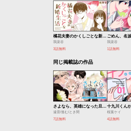
橘花夫妻のかくしごとな新婚生活
我楽谷
我楽谷
3話無料
1話無料
同じ掲載誌の作品
さよなら、英雄になった旦那様 ～ただ祈るだけの役立たずな妻のはずでしたが……～
十九川くん
遠雷/進む/とき間
桜葉ケイ
7話無料
4話無料