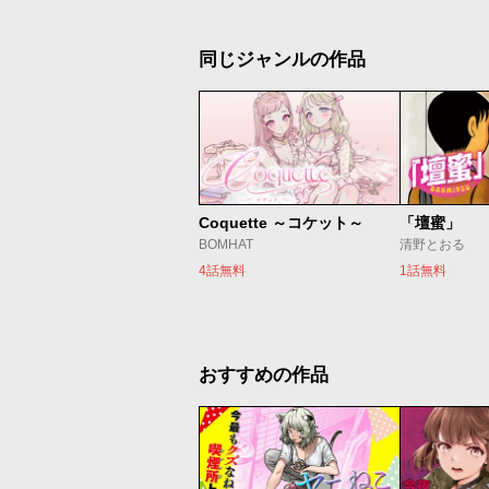
同じジャンルの作品
Coquette ～コケット～
「壇蜜」
BOMHAT
清野とおる
4話無料
1話無料
おすすめの作品