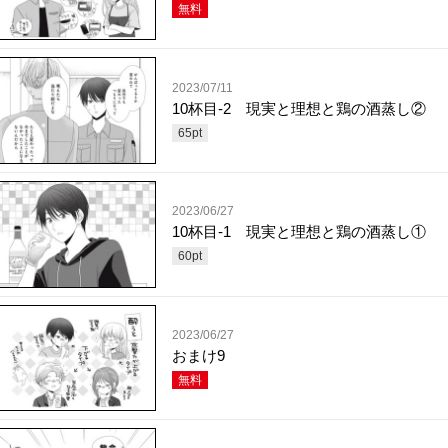
無料
2023/07/11
10杯目-2 現実と理想と鶏の酒蒸し②
65
pt
2023/06/27
10杯目-1 現実と理想と鶏の酒蒸し①
60
pt
2023/06/27
おまけ9
無料