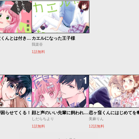
ごめん、名波くんとは付き合えない
カエルになった王子様
我楽谷
1話無料
が困らせてくる！
顔と声のいい先輩に飼われてます。
しだらちより
美麻りん
1話無料
12話無料