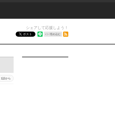
シェアして応援しよう！
RSSフィード
ポスト
埋め込む
1話から