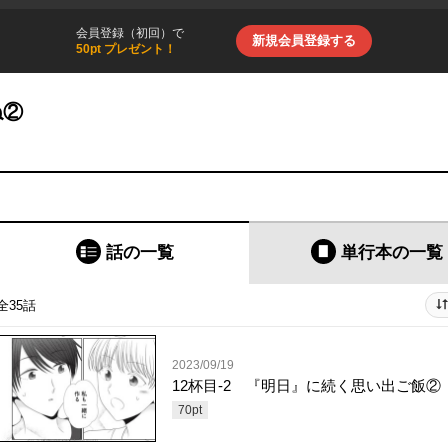
会員登録（初回）で
新規会員登録する
50pt プレゼント！
ね②
話の一覧
単行本
の一覧
全35話
2023/09/19
12杯目-2 『明日』に続く思い出ご飯②
70
pt