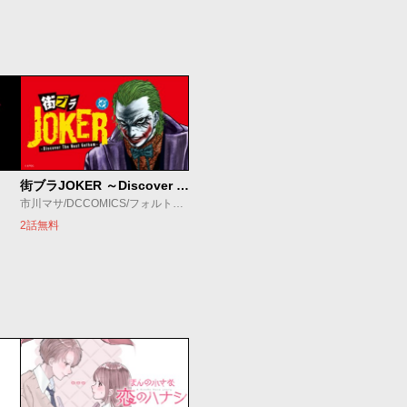
街ブラJOKER ～Discover The Next Gotham～
市川マサ/DCCOMICS/フォルトゥーナ
2話無料