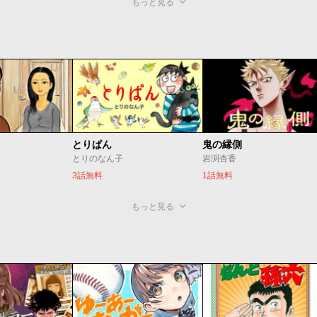
もっと見る
とりぱん
鬼の縁側
とりのなん子
岩渕杏香
3話無料
1話無料
もっと見る