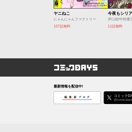
ヤニねこ
にゃんにゃんファクトリー
伊口紺/中村優
107話無料
11話無料
コミックDAYS
最新情報を配信中!
編集部ブログ
コミックDA
@comicday