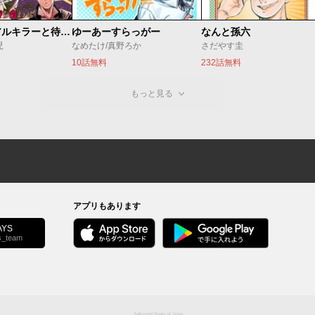
今夜もシリアルキラーと待ち合わせ
ゆーあーすらっがー
なんと孫六
児
なめたけ/真野ろか
さだやす圭
10話無料
232話無料
もっと見る
アプリもあります
YS
s_team