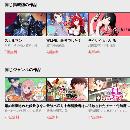
同じ掲載誌の作品
スカルマン
実は俺、最強でした？
そういう人もいる
ＭＥＩＭＵ/石ノ森章太郎
澄守彩/高橋愛
品田遊/南十字明日菜
0話無料
4話無料
4話無料
同じジャンルの作品
婚約破棄された飯炊き令嬢の私は冷酷公爵と専属契約しました～ですが胃袋を掴んだ結果、冷たかった公爵様がどんどん優しくなっています～
最強出戻り中年冒険者は、今さら命なんてかけたくない
追放されたチート付与魔術師は気ままなセカンドライフを謳歌する。 ～俺は武器だけじゃなく、あらゆるものに『強化ポイント』を付与できるし、俺の意思でいつでも効果を解除できるけど、残った人たち大丈夫？～
青空あかな/七福あくび/黒裄
斯道歩/明石六郎
業務用餅/六志麻あさ/ｋｉｓｕｉ
28話無料
7話無料
27話無料