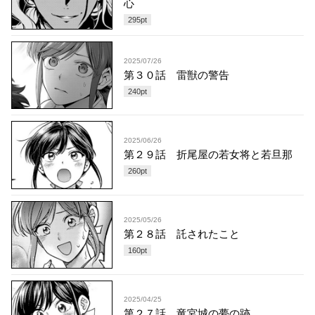
心
295
pt
2025/07/26
第３０話 雷獣の警告
240
pt
2025/06/26
第２９話 折尾屋の若女将と若旦那
260
pt
2025/05/26
第２８話 託されたこと
160
pt
2025/04/25
第２７話 竜宮城の夢の跡