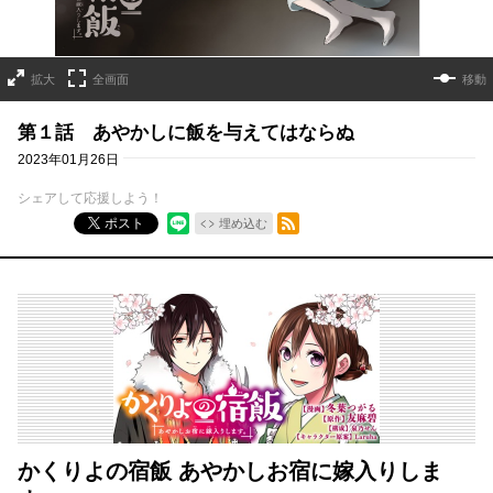
拡大
全画面
移動
第１話 あやかしに飯を与えてはならぬ
2023年01月26日
シェアして応援しよう！
RSSフィード
ポスト
埋め込む
かくりよの宿飯 あやかしお宿に嫁入りしま