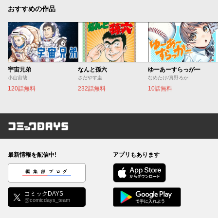
おすすめの作品
宇宙兄弟
なんと孫六
ゆーあーすらっがー
小山宙哉
さだやす圭
なめたけ/真野ろか
120話無料
232話無料
10話無料
コミックDAYS
最新情報を配信中!
アプリもあります
編集部ブログ
コミックDAYS
@comicdays_team