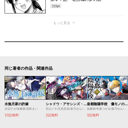
215
pt
もっと見る
同じ著者の作品・関連作品
水無月家の許嫁
シャドウ・アサシンズ・ワールド ～影は薄いけど、最強忍者やってます～
皇都陰陽学校 傷モノの花嫁 外伝
水辺チカ/友麻碧/花邑まい
空山トキ/五色安未/泉乃せん/伍長
友麻碧/冬葉つがる/泉乃せん/藤丸豆ノ介
10話無料
2話無料
3話無料