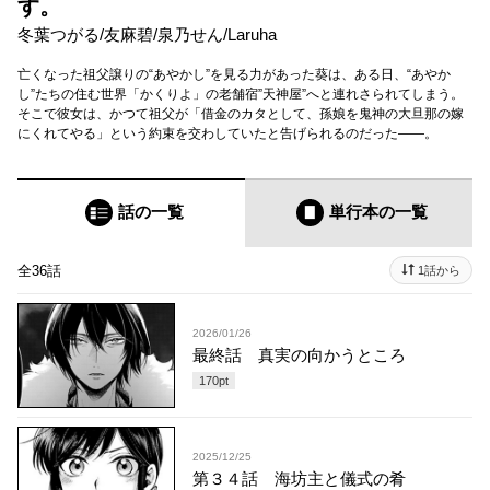
す。
冬葉つがる
/
友麻碧
/
泉乃せん
/
Laruha
亡くなった祖父譲りの“あやかし”を見る力があった葵は、ある日、“あやか
し”たちの住む世界「かくりよ」の老舗宿”天神屋”へと連れさられてしまう。
そこで彼女は、かつて祖父が「借金のカタとして、孫娘を鬼神の大旦那の嫁
にくれてやる」という約束を交わしていたと告げられるのだった――。
話の一覧
単行本
の一覧
全36話
1話から
2026/01/26
最終話 真実の向かうところ
170
pt
2025/12/25
第３４話 海坊主と儀式の肴