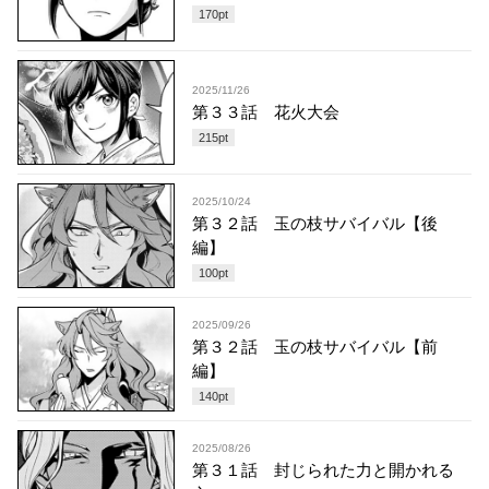
170
pt
2025/11/26
第３３話 花火大会
215
pt
2025/10/24
第３２話 玉の枝サバイバル【後
編】
100
pt
2025/09/26
第３２話 玉の枝サバイバル【前
編】
140
pt
2025/08/26
第３１話 封じられた力と開かれる